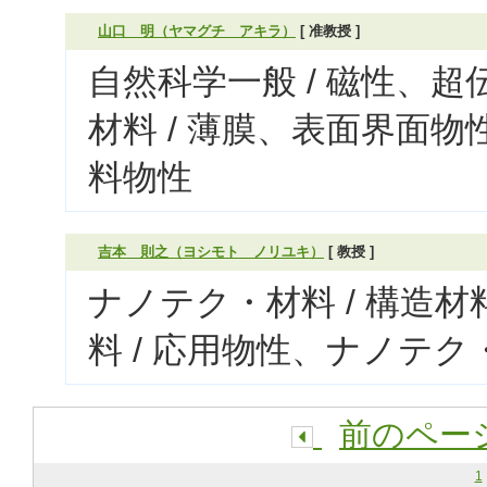
山口 明（ヤマグチ アキラ）
[ 准教授 ]
自然科学一般 / 磁性、
材料 / 薄膜、表面界面物
料物性
吉本 則之（ヨシモト ノリユキ）
[ 教授 ]
ナノテク・材料 / 構造
料 / 応用物性、ナノテク・
前のペー
1