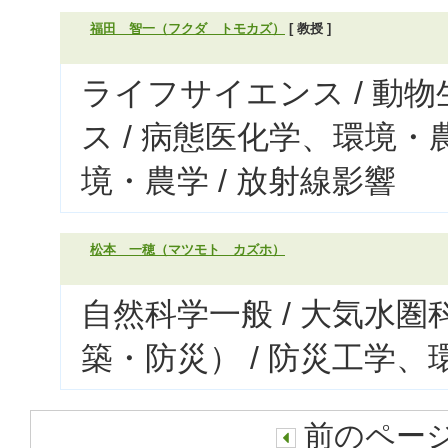
福田 智一（フクダ トモカズ）
[ 教授 ]
ライフサイエンス / 動
ス / 病態医化学、環境・
境・農学 / 放射線影響
松本 一穂（マツモト カズホ）
自然科学一般 / 大気水
築・防災） / 防災工学、
前のページ