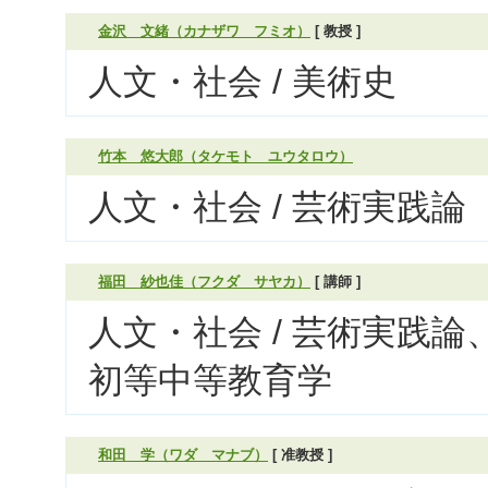
金沢 文緒（カナザワ フミオ）
[ 教授 ]
人文・社会 / 美術史
竹本 悠大郎（タケモト ユウタロウ）
人文・社会 / 芸術実践論
福田 紗也佳（フクダ サヤカ）
[ 講師 ]
人文・社会 / 芸術実践論
初等中等教育学
和田 学（ワダ マナブ）
[ 准教授 ]