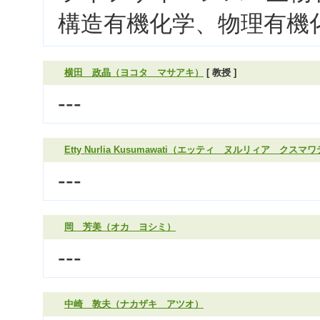
構造有機化学、物理有機
横田 政晶（ヨコタ マサアキ）
[ 教授 ]
---
Etty Nurlia Kusumawati（エッティ ヌルリィア クスマ
---
岡 芳美（オカ ヨシミ）
---
中崎 敦夫（ナカザキ アツオ）