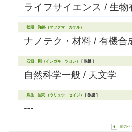
ライフサイエンス / 生
松隈 翔路（マツクマ カケル）
ナノテク・材料 / 有機合
石垣 剛（イシガキ ツヨシ）
[ 教授 ]
自然科学一般 / 天文学
瓜生 誠司（ウリュウ セイジ）
[ 教授 ]
---
前のペ