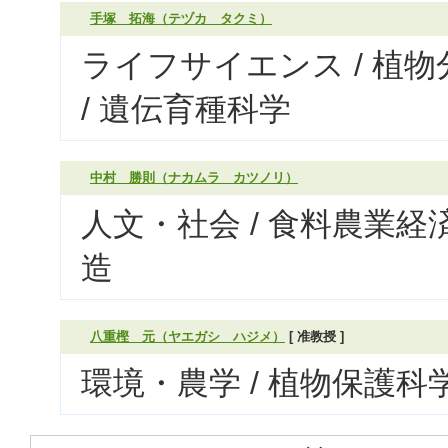
手塚 拓海（テヅカ タクミ）
ライフサイエンス / 植
/ 遺伝育種科学
中村 勝則（ナカムラ カツノリ）
人文・社会 / 食料農業経
造
八重樫 元（ヤエガシ ハジメ）
[ 准教授 ]
環境・農学 / 植物保護科