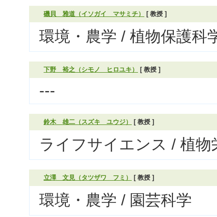
磯貝 雅道（イソガイ マサミチ）
[ 教授 ]
環境・農学 / 植物保護科
下野 裕之（シモノ ヒロユキ）
[ 教授 ]
---
鈴木 雄二（スズキ ユウジ）
[ 教授 ]
ライフサイエンス / 植
立澤 文見（タツザワ フミ）
[ 教授 ]
環境・農学 / 園芸科学