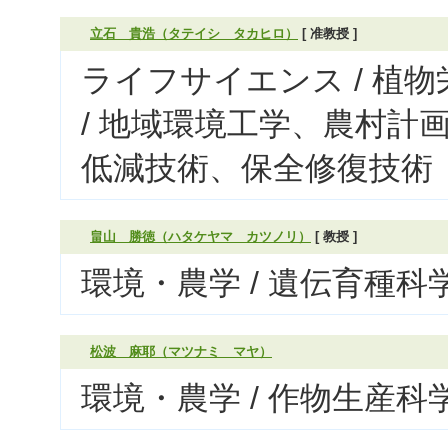
立石 貴浩（タテイシ タカヒロ）
[ 准教授 ]
ライフサイエンス / 植
/ 地域環境工学、農村計画
低減技術、保全修復技術
畠山 勝徳（ハタケヤマ カツノリ）
[ 教授 ]
環境・農学 / 遺伝育種科
松波 麻耶（マツナミ マヤ）
環境・農学 / 作物生産科