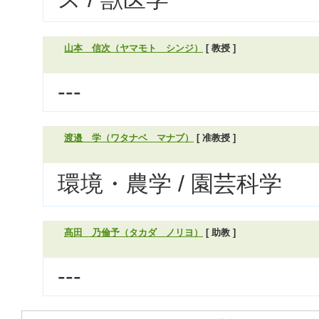
山本 信次（ヤマモト シンジ）
[ 教授 ]
---
渡邉 学（ワタナベ マナブ）
[ 准教授 ]
環境・農学 / 園芸科学
髙田 乃倫予（タカダ ノリヨ）
[ 助教 ]
---