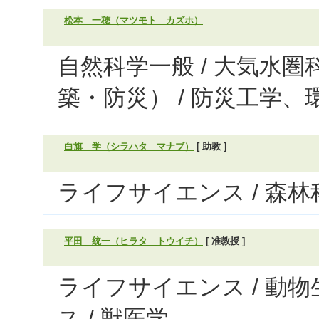
松本 一穂（マツモト カズホ）
自然科学一般 / 大気水
築・防災） / 防災工学、
白旗 学（シラハタ マナブ）
[ 助教 ]
ライフサイエンス / 森林
平田 統一（ヒラタ トウイチ）
[ 准教授 ]
ライフサイエンス / 動
ス / 獣医学