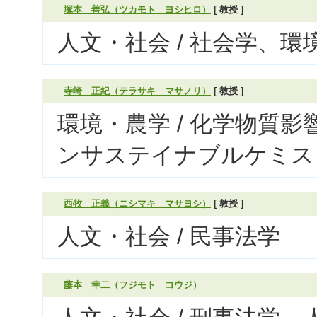
塚本 善弘（ツカモト ヨシヒロ）
[ 教授 ]
人文・社会 / 社会学、環
寺崎 正紀（テラサキ マサノリ）
[ 教授 ]
環境・農学 / 化学物質影
ンサステイナブルケミス
西牧 正義（ニシマキ マサヨシ）
[ 教授 ]
人文・社会 / 民事法学
藤本 幸二（フジモト コウジ）