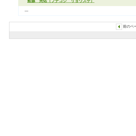
船越 亮佑（フナコシ リョウスケ）
---
前のペー