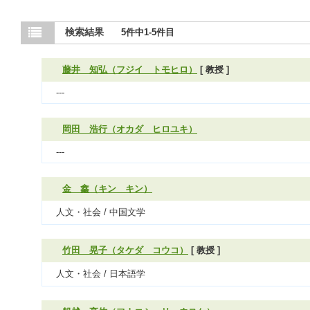
検索結果
5件中1-5件目
藤井 知弘（フジイ トモヒロ）
[ 教授 ]
---
岡田 浩行（オカダ ヒロユキ）
---
金 鑫（キン キン）
人文・社会 / 中国文学
竹田 晃子（タケダ コウコ）
[ 教授 ]
人文・社会 / 日本語学