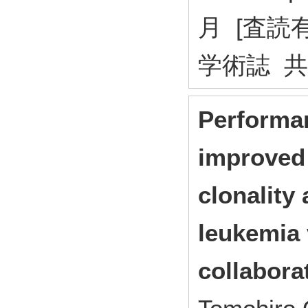
月 [査読
学術誌 
Performan
improved
clonality
leukemia 
collabora