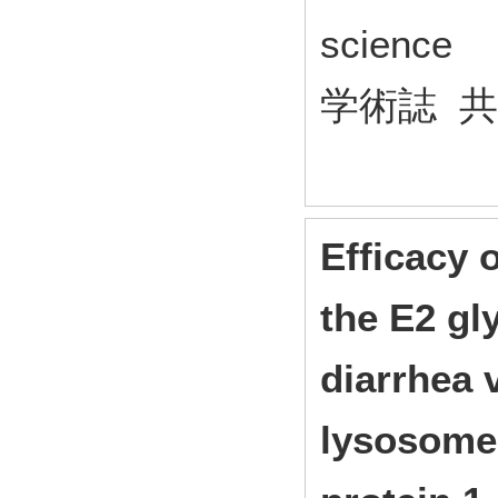
scienc
学術誌 
Efficacy 
the E2 gl
diarrhea 
lysosome