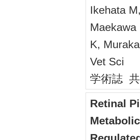
Ikehata M
Maekawa N
K, Muraka
Vet Sci
学術誌 
Retinal P
Metaboli
Regulated