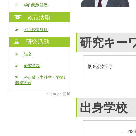
学内職務経歴
教育活動
担当授業科目
研究キー
研究活動
論文
研究発表
獣医感染症学
科研費（文科省・学振）
獲得実績
2026/06/29 更新
出身学校
-
20