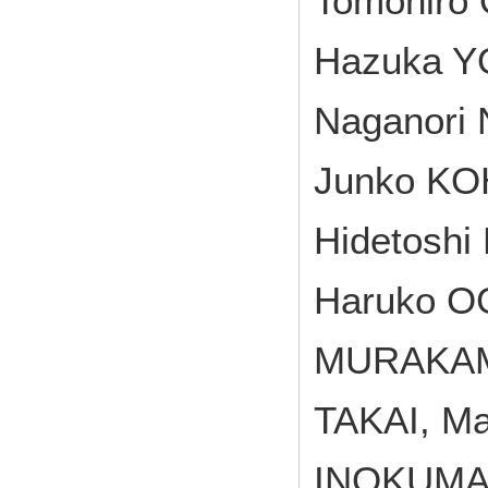
Tomohiro
Hazuka Y
Naganori
Junko KO
Hidetoshi
Haruko O
MURAKAMI,
TAKAI, M
INOKUMA,