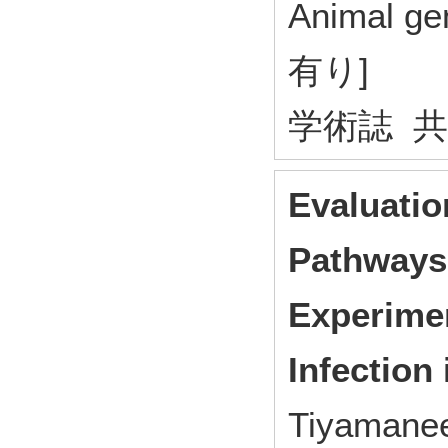
Animal 
有り]
学術誌 
Evaluatio
Pathways 
Experime
Infection
Tiyamane