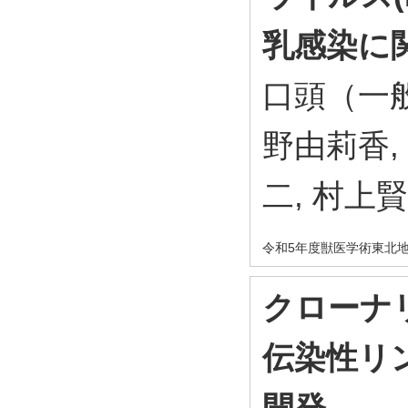
乳感染に
口頭（一般
野由莉香,
二, 村上
令和5年度獣医学術東北
クローナ
伝染性リ
開発.