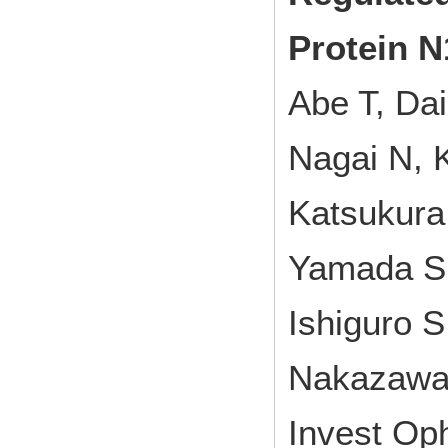
Protein N
Abe T, Dai
Nagai N, 
Katsukura 
Yamada S,
Ishiguro S
Nakazawa
Invest O