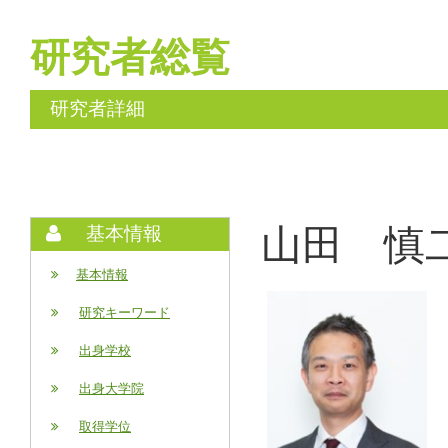
研究者総覧
研究者詳細
山田 慎二 (
基本情報
基本情報
研究キーワード
出身学校
出身大学院
取得学位