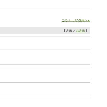
このページの先頭へ▲
【 表示 ／
非表示
】