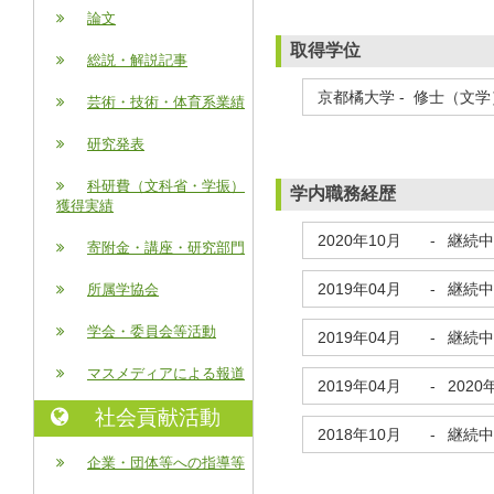
論文
取得学位
総説・解説記事
京都橘大学 - 修士（文学）
芸術・技術・体育系業績
研究発表
科研費（文科省・学振）
学内職務経歴
獲得実績
2020年10月
-
継続中
寄附金・講座・研究部門
2019年04月
-
継続中
所属学協会
学会・委員会等活動
2019年04月
-
継続中
マスメディアによる報道
2019年04月
-
2020
社会貢献活動
2018年10月
-
継続中
企業・団体等への指導等