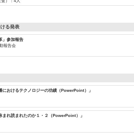
査）：4人
おける発表
革」参加報告
活動報告会
におけるテクノロジーの功績（PowerPoint）」
れ読まれたのか１・２（PowerPoint）」