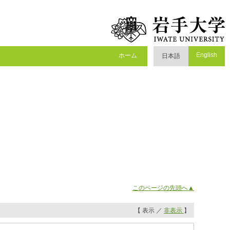
English
ホーム
日本語
このページの先頭へ▲
【 表示 ／
非表示
】