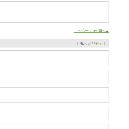
このページの先頭へ▲
【 表示 ／
非表示
】