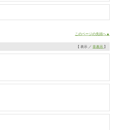
このページの先頭へ▲
【 表示 ／
非表示
】