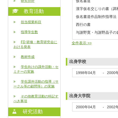
仮名書道
研究分野
漢字仮名交じりの書（調
教育活動
仮名書道作品制作指導法
担当授業科目
西行の書
指導学生数
与謝野寛・与謝野晶子の
FD 研修・教育研究会に
全件表示 >>
おける発表
教材作成
出身学校
学生向けの課外活動・セ
ミナーの実施
1998年04月
-
2000
学生課外活動の指導（サ
ークル等の顧問等）の実施
出身大学院
その他教育活動の特記す
べき事項
2000年04月
-
2002
研究活動