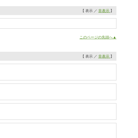
【 表示 ／
非表示
】
このページの先頭へ▲
【 表示 ／
非表示
】