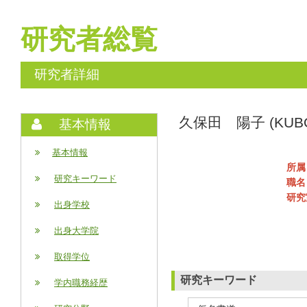
研究者総覧
研究者詳細
久保田 陽子 (KUBOT
基本情報
基本情報
所属
研究キーワード
職名
研究
出身学校
出身大学院
取得学位
研究キーワード
学内職務経歴