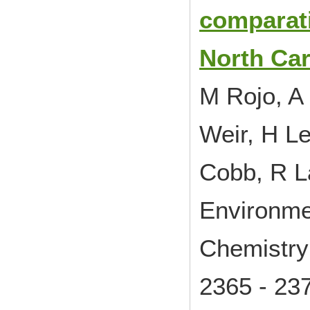
comparati
North Car
M Rojo, A 
Weir, H L
Cobb, R 
Environme
Chemistr
2365 - 