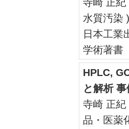
寺崎 正紀
水質汚染 
日本工業出
学術著書
HPLC,
と解析 事
寺崎 正紀 
品・医薬