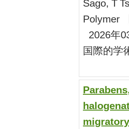
Sago, T T
Polymer 
2026年0
国際的学
Parabens,
halogenat
migratory