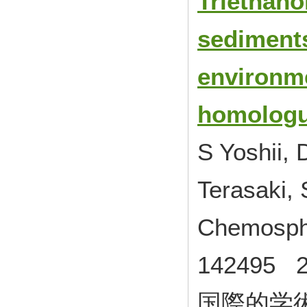
Triethano
sediments
environme
homologu
S Yoshii, 
Terasaki,
Chemosp
142495
国際的学