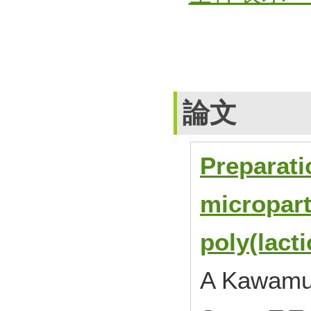
論文
Preparati
micropart
poly(lact
A Kawamur