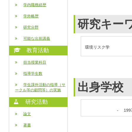
学内職務経歴
学外略歴
研究キー
研究分野
可能な出前講義
環境リスク学
教育活動
担当授業科目
指導学生数
出身学校
学生課外活動の指導（サ
ークル等の顧問等）の実施
研究活動
-
19
論文
著書