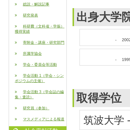
総説・解説記事
出身大学
研究発表
科研費（文科省・学振）
獲得実績
-
20
寄附金・講座・研究部門
所属学協会
-
19
学会・委員会等活動
学会活動 1（学会・シン
ポジウムの主催）
学会活動 3（学会誌の編
取得学位
集・査読）
研究員（参加）
筑波大学 
マスメディアによる報道