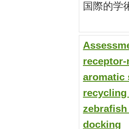
国際的学
Assessmen
receptor-
aromatic 
recycling
zebrafish
docking