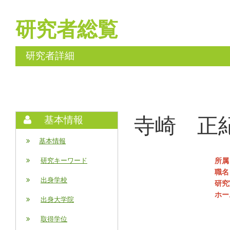
研究者総覧
研究者詳細
寺崎 正紀 (
基本情報
基本情報
所属
研究キーワード
職名
出身学校
研究
ホー
出身大学院
取得学位