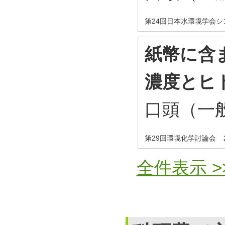
第24回日本水環境学会シ
紙幣に含
濃度とヒ
口頭（一般
第29回環境化学討論会
全件表示 >