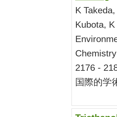
K Takeda, 
Kubota, K
Environme
Chemistr
2176 - 
国際的学