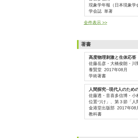
現象学年報（日本現象学会編） 
学会誌 単著
全件表示 >>
著書
高度物理刺激と生体応答
佐藤岳彦・大橋俊朗・川野
養賢堂 2017年08月
学術著書
人間探究─現代人のため
佐藤透・音喜多信博・小林
位置づけ」、第３節「人間
金港堂出版部 2017年08
教科書