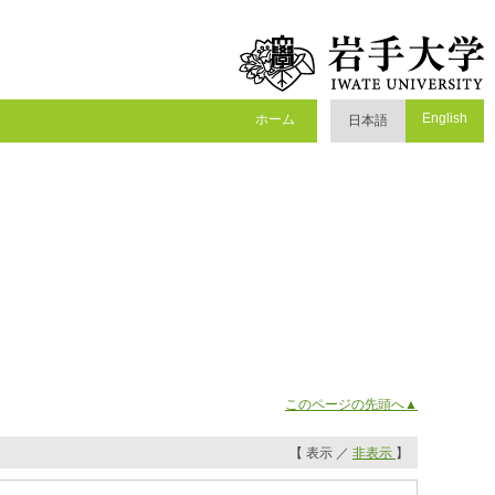
English
ホーム
日本語
このページの先頭へ▲
【 表示 ／
非表示
】