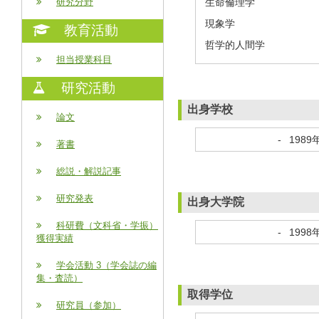
生命倫理学
研究分野
現象学
教育活動
哲学的人間学
担当授業科目
研究活動
出身学校
論文
-
1989
著書
総説・解説記事
研究発表
出身大学院
科研費（文科省・学振）
-
1998
獲得実績
学会活動 3（学会誌の編
集・査読）
取得学位
研究員（参加）