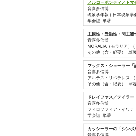
メルロ＝ポンティとトマ
音喜多信博
現象学年報 ( 日本現象学会 ) 
学会誌 単著
主観性・受動性・間主観
音喜多信博
MORALIA（モラリア） ( 東
その他（含・紀要） 単
マックス・シェーラー「
音喜多信博
アルテス・リベラレス ( 106
その他（含・紀要） 単
ドレイファス／テイラー
音喜多信博
フィロソフィア・イワテ ( 50
学会誌 単著
カッシーラーの「シンボ
音喜多信博