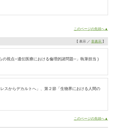
このページの先頭へ▲
【 表示 ／
非表示
】
からの視点─遺伝医療における倫理的諸問題─」執筆担当 )
トテレスからデカルトへ」、第２節「生物界における人間の
このページの先頭へ▲