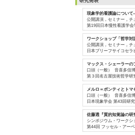
研究発表
現象学的看護論について
公開講演，セミナー，チ
第19回日本慢性看護学会
ワークショップ「哲学対
公開講演，セミナー，チ
日本ブリーフサイコセラピ
マックス・シェーラーの
口頭（一般） 音喜多信
第３回名古屋技術哲学研究
メルロ＝ポンティとトマ
口頭（一般） 音喜多信
日本現象学会 第43回研究
佐藤透『質的知覚論の研
シンポジウム・ワークシ
第44回 フッセル・アーベ