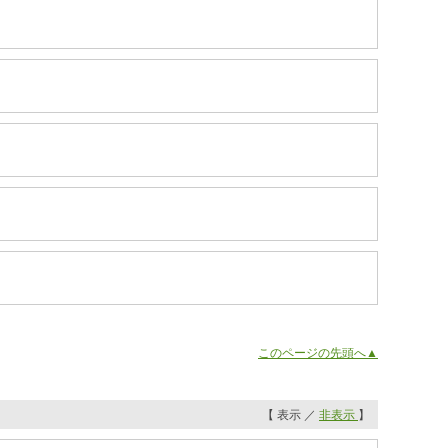
このページの先頭へ▲
【 表示 ／
非表示
】