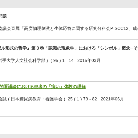
問題
会直属「高度物理刺激と生体応答に関する研究分科会P-SCC12」成果報告書 
ボル形式の哲学』第３巻「認識の現象学」における「シンボル」概念─そ
学人文社会科学部 ) ( 95 ) 1 - 14 2015年03月
学的看護論における患者の「病い」体験の理解
 日本糖尿病教育・看護学会 ) 25 ( 1 ) 79 - 82 2021年06月