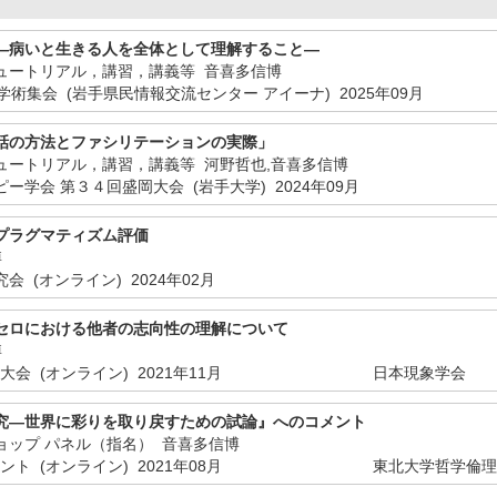
—病いと生きる人を全体として理解すること—
ュートリアル，講習，講義等 音喜多信博
学術集会 (岩手県民情報交流センター アイーナ)
2025年09月
話の方法とファシリテーションの実際」
ュートリアル，講習，講義等 河野哲也,音喜多信博
ー学会 第３４回盛岡大会 (岩手大学)
2024年09月
プラグマティズム評価
博
会 (オンライン)
2024年02月
セロにおける他者の志向性の理解について
博
大会 (オンライン)
2021年11月
日本現象学会
究—世界に彩りを取り戻すための試論』へのコメント
ョップ パネル（指名） 音喜多信博
ント (オンライン)
2021年08月
東北大学哲学倫理