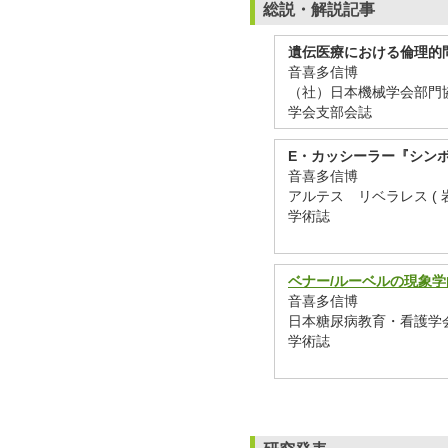
総説・解説記事
遺伝医療における倫理的
音喜多信博
（社）日本機械学会部門協議
学会支部会誌
E・カッシーラー『シン
音喜多信博
アルテス リベラレス ( 岩手大
学術誌
ベナー/ルーベルの現象
音喜多信博
日本糖尿病教育・看護学会誌 (
学術誌