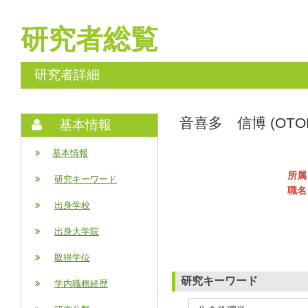
研究者総覧
研究者詳細
音喜多 信博 (OTOKIT
基本情報
基本情報
所属
研究キーワード
職名
出身学校
出身大学院
取得学位
研究キーワード
学内職務経歴