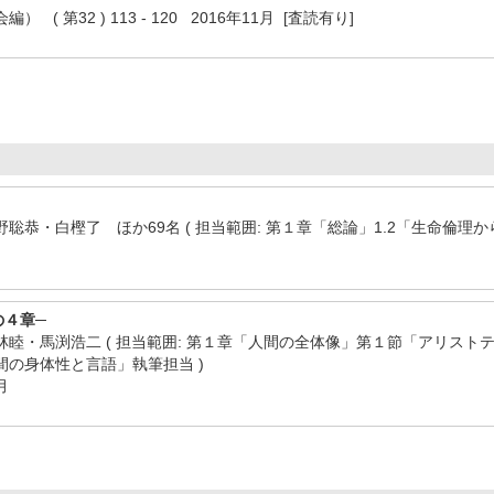
( 第32 ) 113 - 120 2016年11月 [査読有り]
聡恭・白樫了 ほか69名 ( 担当範囲: 第１章「総論」1.2「生命倫理
の４章─
睦・馬渕浩二 ( 担当範囲: 第１章「人間の全体像」第１節「アリス
の身体性と言語」執筆担当 )
月