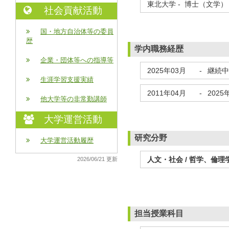
東北大学 - 博士（文学） 
社会貢献活動
国・地方自治体等の委員
歴
学内職務経歴
企業・団体等への指導等
2025年03月
-
継続中
生涯学習支援実績
2011年04月
-
2025
他大学等の非常勤講師
大学運営活動
研究分野
大学運営活動履歴
人文・社会 / 哲学、倫理
2026/06/21 更新
担当授業科目