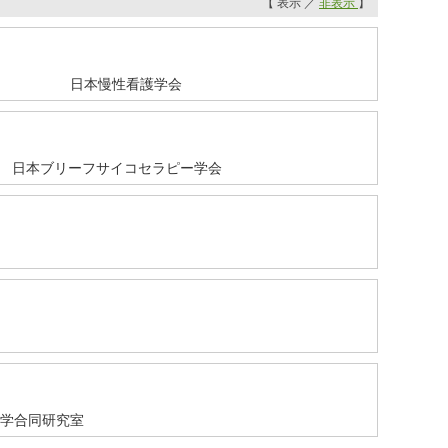
【 表示 ／
非表示
】
日本慢性看護学会
日本ブリーフサイコセラピー学会
学合同研究室