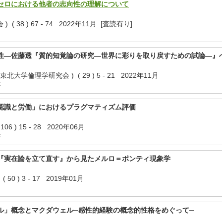
セロにおける他者の志向性の理解について
( 38 ) 67 - 74 2022年11月 [査読有り]
性—佐藤透『質的知覚論の研究—世界に彩りを取り戻すための試論—』
北大学倫理学研究会 ) ( 29 ) 5 - 21 2022年11月
著
認識と労働」におけるプラグマティズム評価
 ) 15 - 28 2020年06月
著
『実在論を立て直す』から見たメルロ＝ポンティ現象学
 ) 3 - 17 2019年01月
ル」概念とマクダウェル─感性的経験の概念的性格をめぐって─