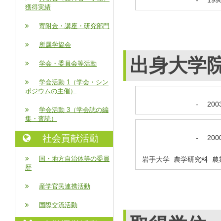
獲得実績
寄附金・講座・研究部門
所属学協会
出身大学
学会・委員会等活動
学会活動 1（学会・シン
ポジウムの主催）
-
20
学会活動 3（学会誌の編
集・査読）
社会貢献活動
-
20
国・地方自治体等の委員
岩手大学 農学研究科 農
歴
産学官民連携活動
国際交流活動