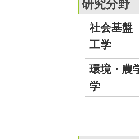
研究分野
社会基盤（
工学
環境・農学
学