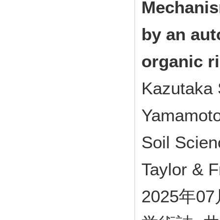
Mechanis
by an au
organic r
Kazutaka 
Yamamoto, 
Soil Scien
Taylor & F
2025年0