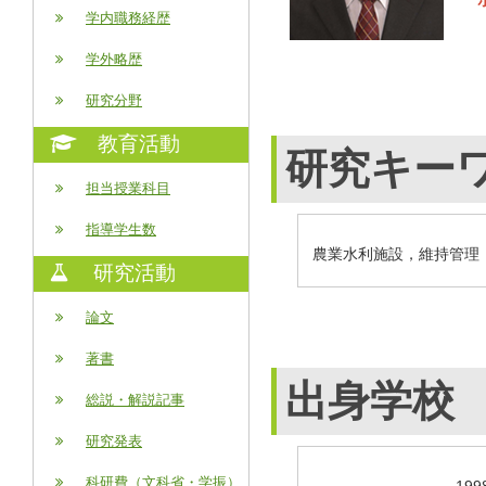
学内職務経歴
学外略歴
研究分野
教育活動
研究キー
担当授業科目
指導学生数
農業水利施設，維持管理
研究活動
論文
著書
出身学校
総説・解説記事
研究発表
科研費（文科省・学振）
-
19