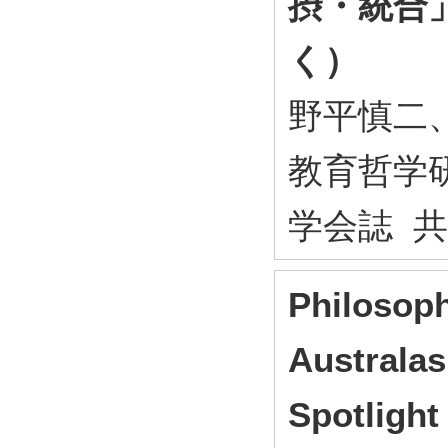
摂・統合
く）
野平慎二
教育哲学研究
学会誌 
Philosoph
Austra
Spotligh