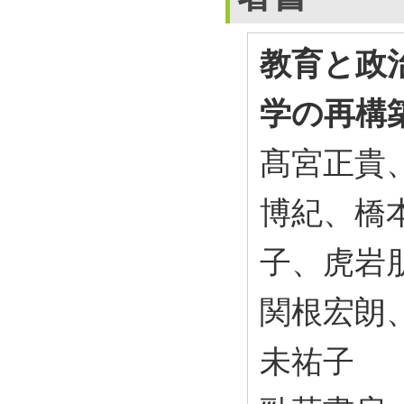
教育と政
学の再構
髙宮正貴
博紀、橋
子、虎岩
関根宏朗
未祐子