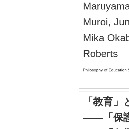
Maruyama,
Muroi, Ju
Mika Okab
Roberts
Philosophy of Education 
「教育」
――「保