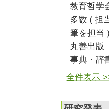
教育哲学会
多数 ( 
筆を担当 
丸善出版 2
事典・辞
全件表示 >
研究発表