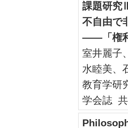
課題研究
不自由で
――「権
室井麗子
水睦美、
教育学研究 
学会誌 
Philosoph