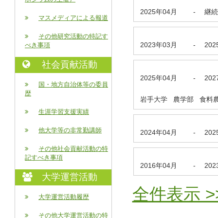
2025年04月
-
継続
マスメディアによる報道
その他研究活動の特記す
2023年03月
-
20
べき事項
社会貢献活動
2025年04月
-
20
国・地方自治体等の委員
歴
岩手大学 農学部 食料農
生涯学習支援実績
他大学等の非常勤講師
2024年04月
-
20
その他社会貢献活動の特
記すべき事項
2016年04月
-
20
大学運営活動
全件表示 >
大学運営活動履歴
その他大学運営活動の特