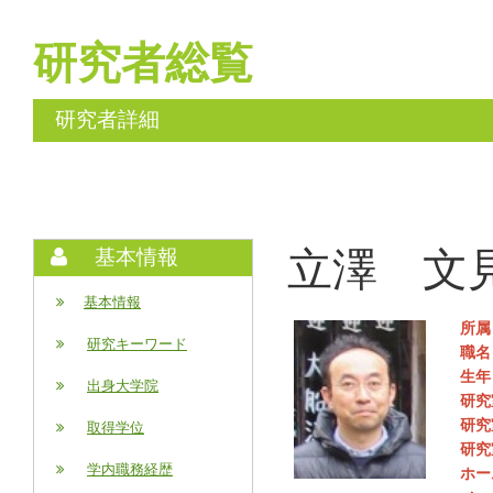
研究者総覧
研究者詳細
立澤 文見 (
基本情報
基本情報
所属
研究キーワード
職名
生年
出身大学院
研究
研究
取得学位
研究
学内職務経歴
ホー