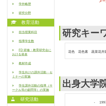
メー
学外略歴
研究分野
教育活動
研究キー
担当授業科目
指導学生数
FD 研修・教育研究会に
花色 花色素 蔬菜花卉
おける発表
教材作成
学生向けの課外活動・セ
ミナーの実施
出身大学
学生課外活動の指導（サ
ークル等の顧問等）の実施
研究活動
-
19