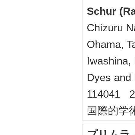
Schur (R
Chizuru Na
Ohama, Ta
Iwashina,
Dyes and 
114041
国際的学
プリムラ・