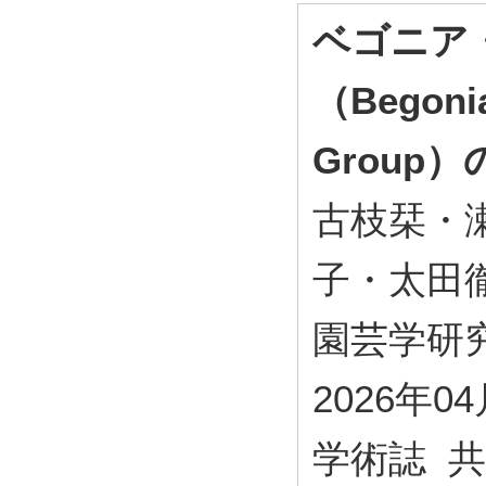
ベゴニア
（Begonia
Group
古枝栞・
子・太田
園芸学研究 
2026年0
学術誌 