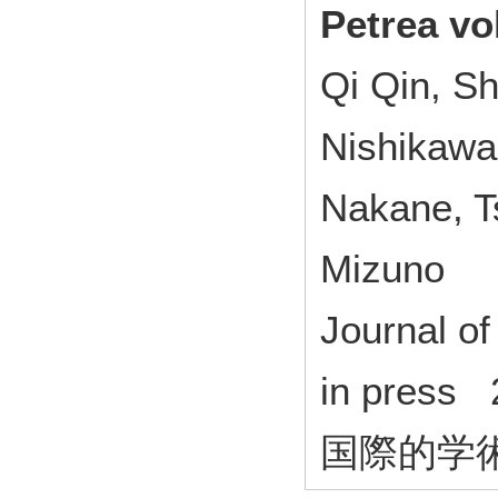
Petrea vo
Qi Qin, S
Nishikawa
Nakane, T
Mizuno
Journal of
in pres
国際的学