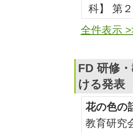
科】 第
全件表示 >
FD 研修
ける発表
花の色の
教育研究会