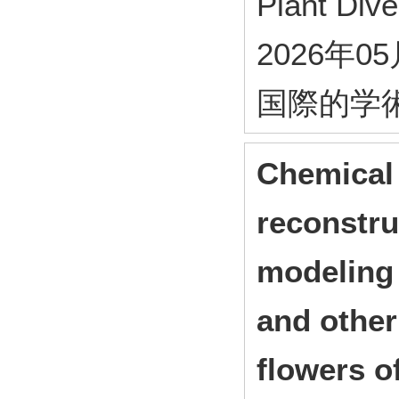
Plant Dive
2026年0
国際的学
Chemical 
reconstru
modeling
and other
flowers o