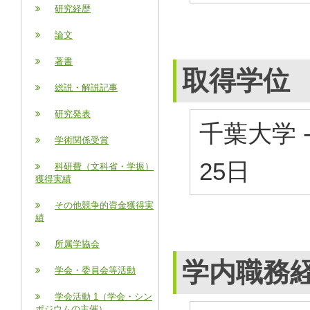
研究経歴
論文
著書
取得学位
総説・解説記事
研究発表
千葉大学 
学術関係受賞
25日
科研費（文科省・学振）
獲得実績
その他競争的資金獲得実
績
所属学協会
学内職務
学会・委員会等活動
学会活動 1（学会・シン
ポジウムの主催）