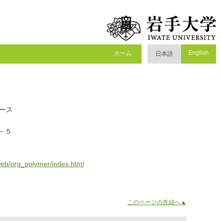
English
ホーム
日本語
コース
３－５
web/org_polymer/index.html
このページの先頭へ▲