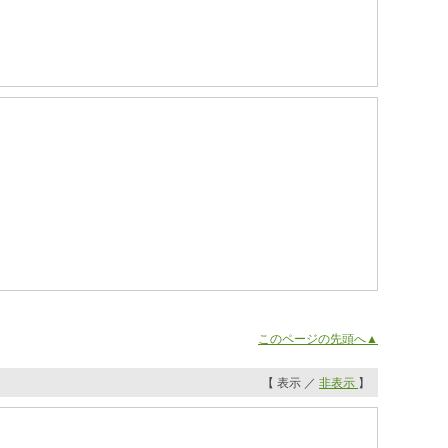
このページの先頭へ▲
【 表示 ／
非表示
】