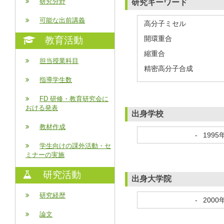
研究分野
研究キーワード
可能な出前講義
高分子ミセル
開環重合
教育活動
縮重合
担当授業科目
精密高分子合成
指導学生数
FD 研修・教育研究会に
おける発表
出身学校
教材作成
-
1995
学生向けの課外活動・セ
ミナーの実施
研究活動
出身大学院
研究経歴
-
2000
論文