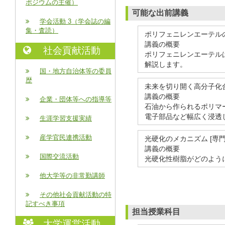
ポジウムの主催）
可能な出前講義
学会活動 3（学会誌の編
集・査読）
ポリフェニレンエーテルの
講義の概要
社会貢献活動
ポリフェニレンエーテル
解説します。
国・地方自治体等の委員
歴
未来を切り開く高分子化合
講義の概要
企業・団体等への指導等
石油から作られるポリマ
電子部品など幅広く浸透
生涯学習支援実績
産学官民連携活動
光硬化のメカニズム [専
講義の概要
国際交流活動
光硬化性樹脂がどのよう
他大学等の非常勤講師
その他社会貢献活動の特
記すべき事項
担当授業科目
大学運営活動