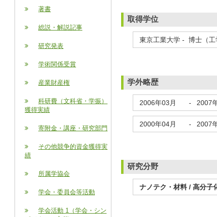
著書
取得学位
総説・解説記事
東京工業大学 - 博士（工学
研究発表
学術関係受賞
学外略歴
産業財産権
科研費（文科省・学振）
2006年03月
-
2007
獲得実績
2000年04月
-
2007
寄附金・講座・研究部門
その他競争的資金獲得実
績
研究分野
所属学協会
ナノテク・材料 / 高分子
学会・委員会等活動
学会活動 1（学会・シン