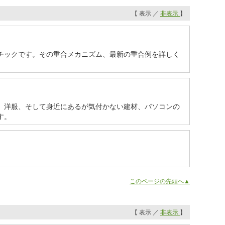
【 表示 ／
非表示
】
チックです。その重合メカニズム、最新の重合例を詳しく
、洋服、そして身近にあるが気付かない建材、パソコンの
す。
このページの先頭へ▲
【 表示 ／
非表示
】