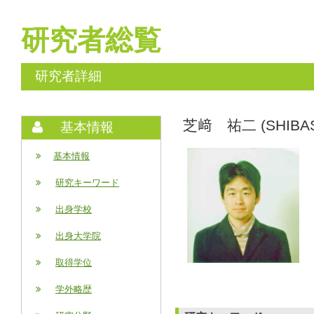
研究者総覧
研究者詳細
芝﨑 祐二 (SHIBASA
基本情報
基本情報
研究キーワード
出身学校
出身大学院
取得学位
学外略歴