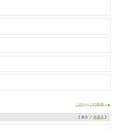
このページの先頭へ▲
【 表示 ／
非表示
】