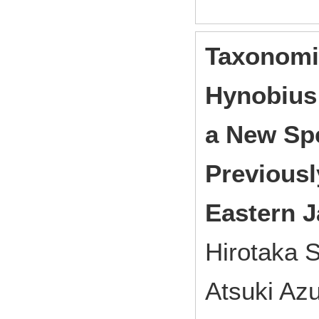
Taxonomic
Hynobius 
a New Spe
Previousl
Eastern J
Hirotaka 
Atsuki Az