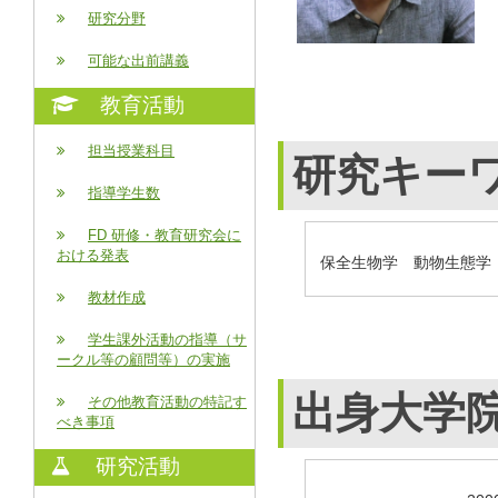
研究分野
可能な出前講義
教育活動
担当授業科目
研究キー
指導学生数
FD 研修・教育研究会に
おける発表
保全生物学 動物生態学
教材作成
学生課外活動の指導（サ
ークル等の顧問等）の実施
出身大学
その他教育活動の特記す
べき事項
研究活動