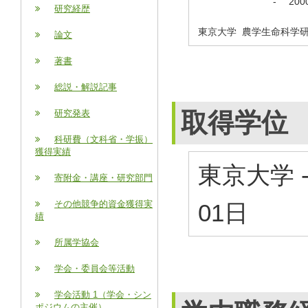
-
20
研究経歴
東京大学 農学生命科学
論文
著書
総説・解説記事
取得学位
研究発表
科研費（文科省・学振）
獲得実績
東京大学 
寄附金・講座・研究部門
その他競争的資金獲得実
01日
績
所属学協会
学会・委員会等活動
学会活動 1（学会・シン
ポジウムの主催）