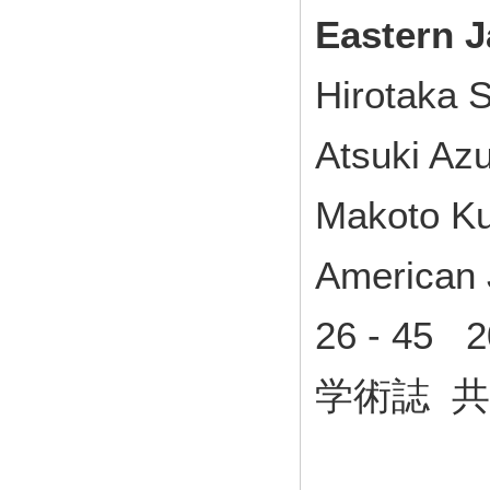
Eastern 
Hirotaka 
Atsuki Az
Makoto Ku
American 
26 - 45
学術誌 