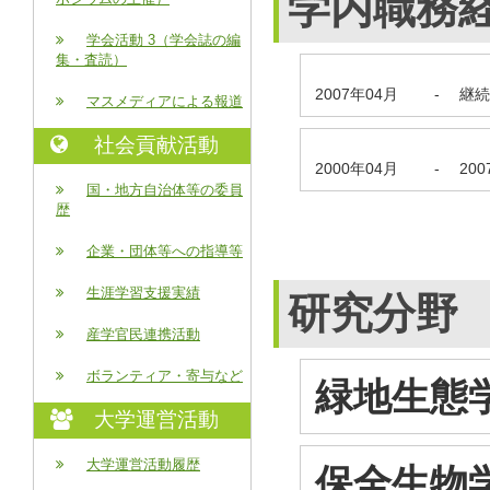
学内職務
学会活動 3（学会誌の編
集・査読）
2007年04月
-
継続
マスメディアによる報道
社会貢献活動
2000年04月
-
20
国・地方自治体等の委員
歴
企業・団体等への指導等
生涯学習支援実績
研究分野
産学官民連携活動
ボランティア・寄与など
緑地生態
大学運営活動
大学運営活動履歴
保全生物