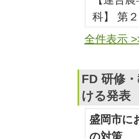
科】 第
全件表示 >
FD 研修
ける発表
盛岡市に
の対策