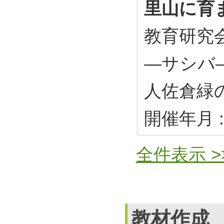
里山に育
教育研究会
―サシバ
人佐倉緑
開催年月 :
全件表示 >
教材作成