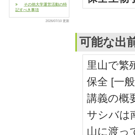
その他大学運営活動の特
記すべき事項
2026/07/10 更新
可能な出
里山で繁
保全 [一
講義の概
サシバは
山に渡っ