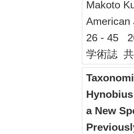
Makoto Ku
American 
26 - 45
学術誌 
Taxonomic
Hynobius 
a New Spe
Previousl