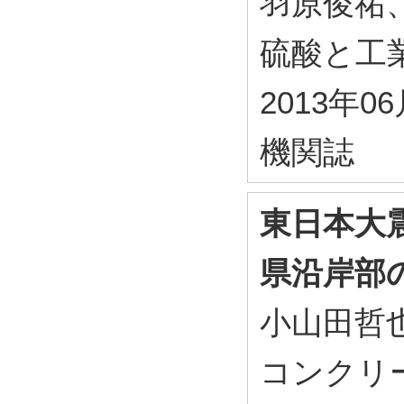
羽原俊祐
硫酸と工業 (
2013年0
機関誌
東日本大
県沿岸部
小山田哲
コンクリー