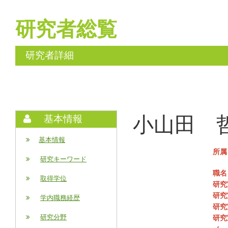
研究者総覧
研究者詳細
小山田 哲也
基本情報
基本情報
所属
研究キーワード
職名
取得学位
研究
研究
学内職務経歴
研究
研究分野
研究