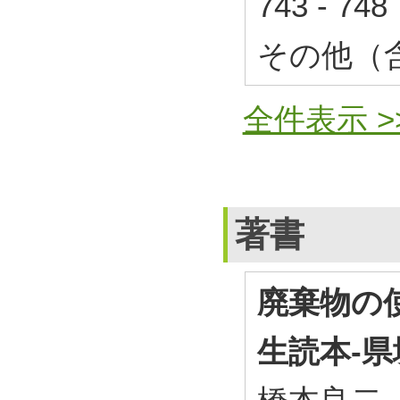
743 - 7
その他（
全件表示 >
著書
廃棄物の
生読本-