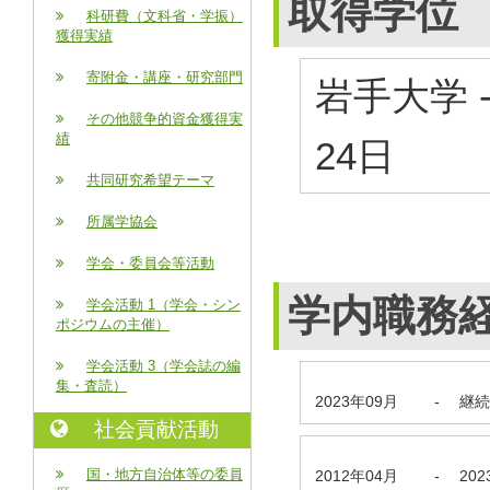
取得学位
科研費（文科省・学振）
獲得実績
寄附金・講座・研究部門
岩手大学 
その他競争的資金獲得実
績
24日
共同研究希望テーマ
所属学協会
学会・委員会等活動
学内職務
学会活動 1（学会・シン
ポジウムの主催）
学会活動 3（学会誌の編
集・査読）
2023年09月
-
継続
社会貢献活動
国・地方自治体等の委員
2012年04月
-
20