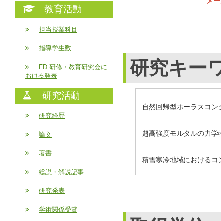
メー
教育活動
担当授業科目
指導学生数
研究キー
FD 研修・教育研究会に
おける発表
研究活動
自然回帰型ポーラスコン
研究経歴
超高強度モルタルの力学
論文
著書
積雪寒冷地域におけるコ
総説・解説記事
研究発表
学術関係受賞