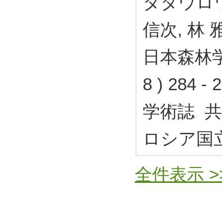
タタウロワ
信次, 林 
日本森林学会
8 ) 284
学術誌 
ロシア国
全件表示 >