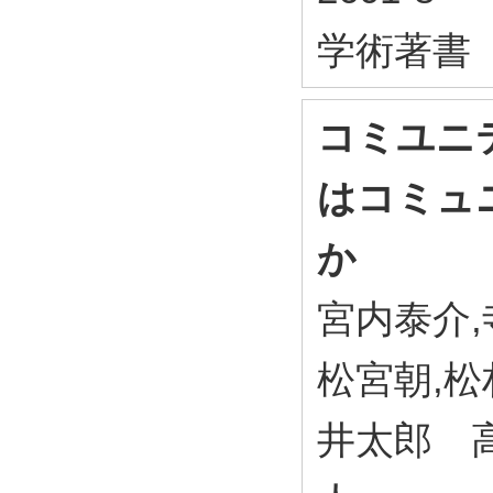
学術著書
コミユニ
はコミュ
か
宮内泰介,
松宮朝,松
井太郎 