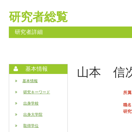
研究者総覧
研究者詳細
山本 信次 (
基本情報
基本情報
研究キーワード
所属
出身学校
職名
研究
出身大学院
取得学位