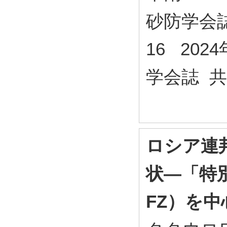
砂防学会誌 (
16 202
学会誌 
ロシア連
状―「特別
FZ）を中