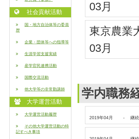
03月
社会貢献活動
国・地方自治体等の委員
東京農業大
歴
企業・団体等への指導等
03月
生涯学習支援実績
産学官民連携活動
国際交流活動
学内職務
他大学等の非常勤講師
大学運営活動
大学運営活動履歴
2019年04月
-
継続
その他大学運営活動の特
記すべき事項
2019年04月
-
継続