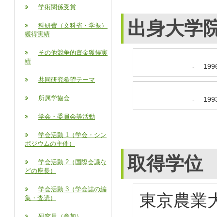
学術関係受賞
出身大学
科研費（文科省・学振）
獲得実績
その他競争的資金獲得実
績
-
19
共同研究希望テーマ
所属学協会
-
19
学会・委員会等活動
学会活動 1（学会・シン
ポジウムの主催）
取得学位
学会活動 2（国際会議な
どの座長）
学会活動 3（学会誌の編
東京農業大
集・査読）
研究員（参加）