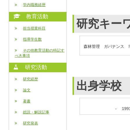
学内職務経歴
教育活動
研究キー
担当授業科目
指導学生数
森林管理 ガバナンス 
その他教育活動の特記す
べき事項
研究活動
研究経歴
出身学校
論文
著書
-
19
総説・解説記事
研究発表