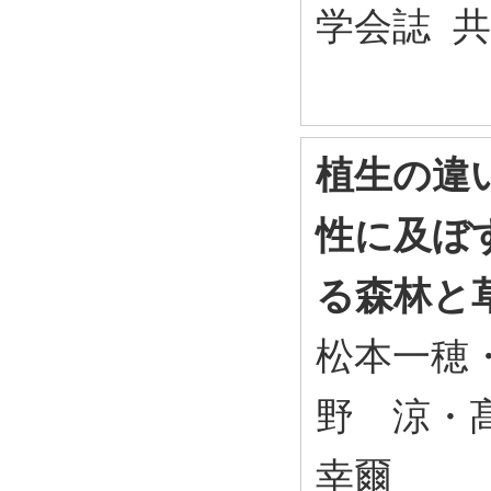
学会誌 
植生の違
性に及ぼ
る森林と
松本一穂
野 涼・
幸爾