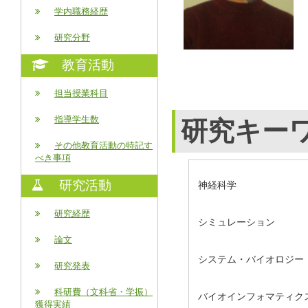
学内職務経歴
研究分野
教育活動
担当授業科目
指導学生数
研究キー
その他教育活動の特記す
べき事項
研究活動
神経科学
研究経歴
シミュレーション
論文
システム・バイオロジー
研究発表
科研費（文科省・学振）
バイオインフォマティク
獲得実績