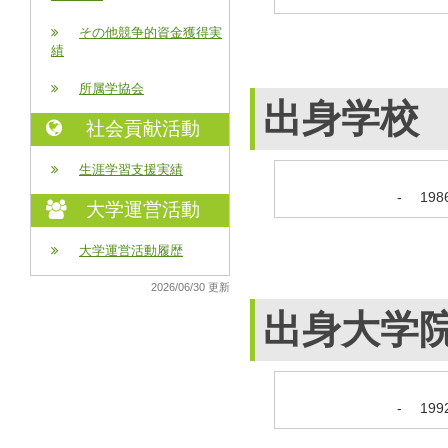
その他競争的資金獲得実
績
所属学協会
出身学校
社会貢献活動
生涯学習支援実績
-
19
大学運営活動
大学運営活動履歴
2026/06/30 更新
出身大学
-
19