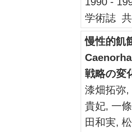
1990 - 
学術誌 
慢性的飢
Caenorh
戦略の変
漆畑拓弥,
貴妃, 一條
田和実, 