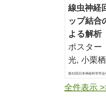
線虫神経
ップ結合
よる解析
ポスター（
光, 小栗
第42回日本神経科学学会
全件表示 >