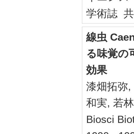
学術誌 
線虫 Caen
る味覚の
効果
漆畑拓弥,
和実, 若
Biosci Bi