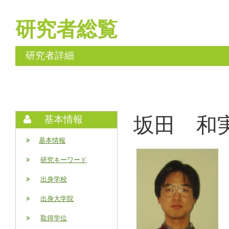
研究者総覧
研究者詳細
坂田 和実 (
基本情報
基本情報
研究キーワード
出身学校
出身大学院
取得学位