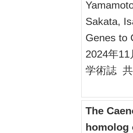
Yamamoto
Sakata, Is
Genes to 
2024年1
学術誌 
The Caeno
homolog 