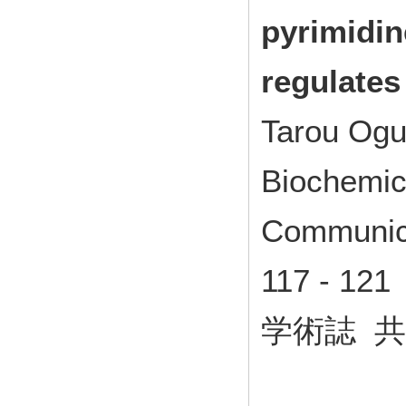
pyrimidin
regulates
Tarou Ogu
Biochemic
Communica
117 - 1
学術誌 