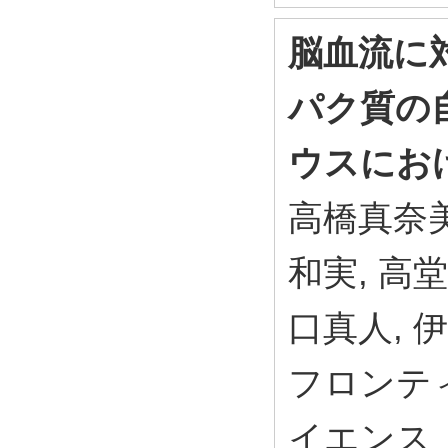
脳血流に
パク質の
ウスにお
高橋真奈美
和実, 高堂
口真人, 
フロンテ
イエンス 1