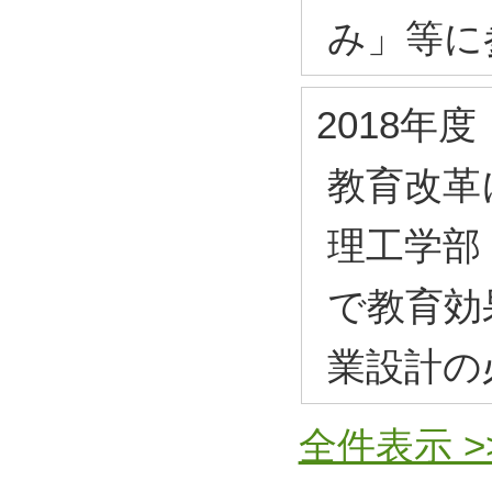
み」等に
2018年度
教育改革
理工学部
で教育効
業設計の
全件表示 >