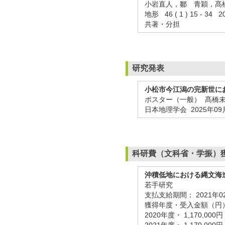
小岩直人，鄒 青穎，髙
地形 46 ( 1 ) 15 - 3
共著・分担
研究発表
小松市今江潟の完新世に
ポスター（一般） 髙橋
日本地理学会
2025年09
科研費（文科省・学振）
沖積低地における縄文海
若手研究
支払支給期間：
2021年0
獲得年度・受入金額（円
2020年度・ 1,170,000円
2021年度・ 1,170,000円