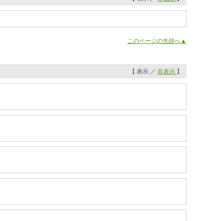
このページの先頭へ▲
【 表示 ／
非表示
】