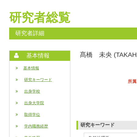
研究者総覧
研究者詳細
髙橋 未央 (TAKAHA
基本情報
基本情報
研究キーワード
所属
出身学校
出身大学院
取得学位
研究キーワード
学内職務経歴