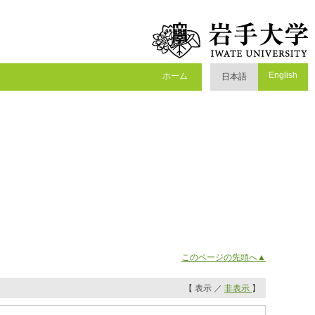
English
ホーム
日本語
このページの先頭へ▲
【 表示 ／
非表示
】