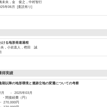
橋未央，金 俊之，中村智行
4 2025年06月 [査読有り]
おける地形発達過程
未央，小岩直人，樫田 誠
月
獲得実績
進期以降の地形環境と遺跡立地の変遷についての考察
2月
-
2025年03月
）・間接経費（円）
・ 270,000円
・ 270,000円