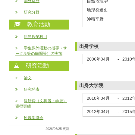
自然地理学
学外略歴
地形発達史
研究分野
沖積平野
教育活動
担当授業科目
出身学校
学生課外活動の指導（サ
ークル等の顧問等）の実施
2006年04月
-
2010
研究活動
論文
出身大学院
研究発表
2010年04月
-
2012
科研費（文科省・学振）
獲得実績
2012年04月
-
2015
所属学協会
2026/06/25 更新