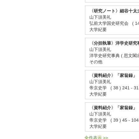
〈研究ノート〉細谷十太
山下須美礼
弘前大学国史研究会 ( 148 )
大学紀要
〈分担執筆〉洋学史研究
山下須美礼
洋学史研究事典 ( 思文閣出版
その他
〈資料紹介〉「家翁録」
山下須美礼
帝京史学 ( 38 ) 241 - 
大学紀要
〈資料紹介〉「家翁録」
山下須美礼
帝京史学 ( 39 ) 45 - 1
大学紀要
全件表示 >>