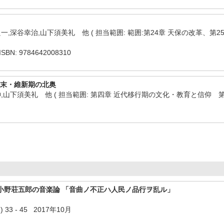
一,深谷幸治,山下須美礼 他 ( 担当範囲: 範囲:第24章 天保の改革、第
N: 9784642008310
 幕末・維新期の北奥
,山下須美礼 他 ( 担当範囲: 第四章 近代移行期の文化・教育と信仰 第
小野荘五郎の音楽論 「音曲ノ不正ハ人民ノ品行ヲ乱ル」
33 - 45 2017年10月