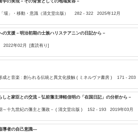
留学の実現－その背景としての地域変容－
場」・移動・意識（清文堂出版） 282 - 322 2025年12月
への支援－明治初期の士族ハリステアニンの日記から－
11 2022年02月 [査読有り]
音楽 : 創られる伝統と異文化接触 ( ミネルヴァ書房 ) 171 - 203 
らしと家臣との交流－弘前藩主津軽信明の「在国日記」の分析から－
九世紀の藩主と藩政－ ( 清文堂出版 ) 152 - 193 2019年03月
指導者の自己意識―