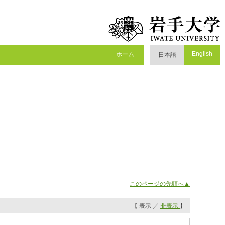
English
ホーム
日本語
このページの先頭へ▲
【 表示 ／
非表示
】