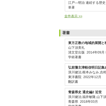
江戸―明治 連続する歴史 (別
単著
全件表示 >>
著書
東方正教の地域的展開と
山下須美礼
清文堂出版 2014年09月 IS
学術著書
弘前藩主津軽信明日記集
浪川健治,根本みなみ,吉
東洋書院 2022年12月
翻訳書
青森県史 通史編2 近世
浪川健治,福井敏隆,山下須
青森県 2018年03月