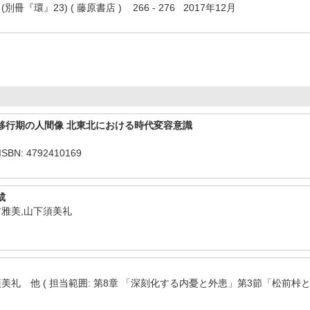
冊『環』23) ( 藤原書店 ) 266 - 276 2017年12月
移行期の人間像 北東北における時代変容意識
BN: 4792410169
成
村雅美,山下須美礼
美礼 他 ( 担当範囲: 第8章 「深刻化する内憂と外患」第3節「松前桛