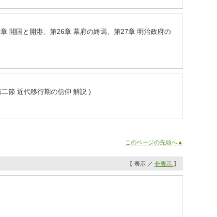
25章 開国と開港、第26章 幕府の終焉、第27章 明治政府の
二節 近代移行期の信仰 解説 )
このページの先頭へ▲
【 表示 ／
非表示
】