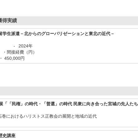
獲得実績
留学生派遣－北からのグローバリゼーションと東北の近代－
-
2024年
）・間接経費（円）
・ 450,000円
画展「「民権」の時代・「普選」の時代 民衆に向き合った宮城の先人た
 石巻におけるハリストス正教会の展開と地域の近代
歴史講座