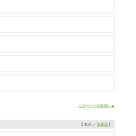
このページの先頭へ▲
【 表示 ／
非表示
】