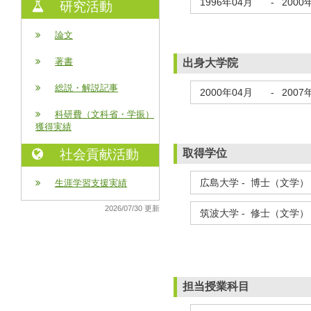
1996年04月
-
2000
研究活動
論文
著書
出身大学院
総説・解説記事
2000年04月
-
2007
科研費（文科省・学振）
獲得実績
取得学位
社会貢献活動
広島大学 - 博士（文学） 
生涯学習支援実績
2026/07/30 更新
筑波大学 - 修士（文学） 
担当授業科目