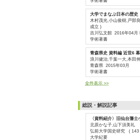
学術著書
大学でまなぶ日本の歴史
木村茂光,小山俊樹,戸部良
成立 )
吉川弘文館 2016年04月 ISB
学術著書
青森県史 資料編 近世6
浪川健治,千葉一大,本田伸
青森県 2015年03月
学術著書
全件表示 >>
総説・解説記事
〈資料紹介〉旧仙台藩士
北原かな子,山下須美礼
弘前大学国史研究 ( 143 ) 
大学紀要