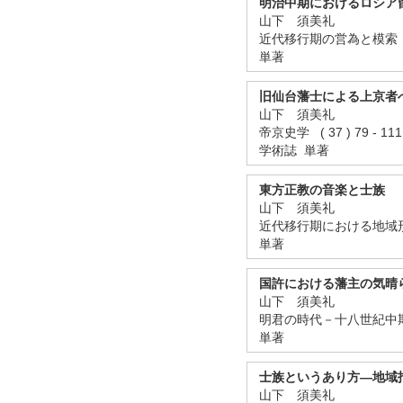
明治中期におけるロシア
山下 須美礼
近代移行期の営為と模索 「
単著
旧仙台藩士による上京者
山下 須美礼
帝京史学 ( 37 ) 79 - 1
学術誌 単著
東方正教の音楽と士族
山下 須美礼
近代移行期における地域形成と
単著
国許における藩主の気晴
山下 須美礼
明君の時代－十八世紀中期～十
単著
士族というあり方―地域
山下 須美礼