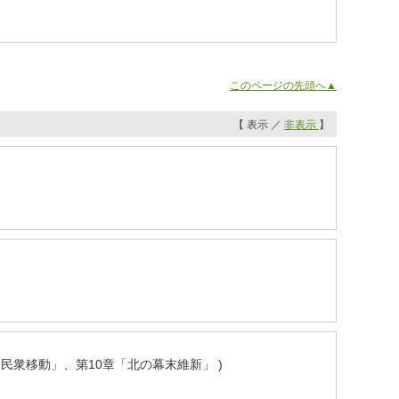
このページの先頭へ▲
【 表示 ／
非表示
】
と民衆移動」、第10章「北の幕末維新」 )