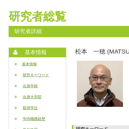
研究者総覧
研究者詳細
松本 一穂 (MATSUM
基本情報
基本情報
研究キーワード
出身学校
出身大学院
取得学位
学内職務経歴