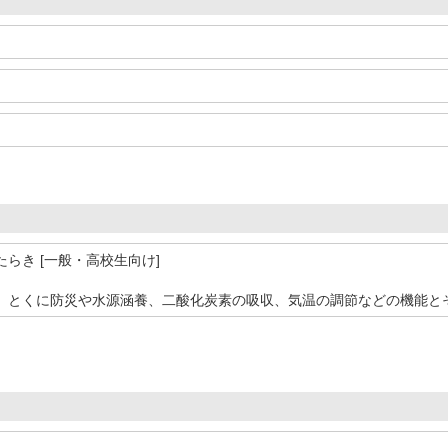
らき [一般・高校生向け]
、とくに防災や水源涵養、二酸化炭素の吸収、気温の調節などの機能と