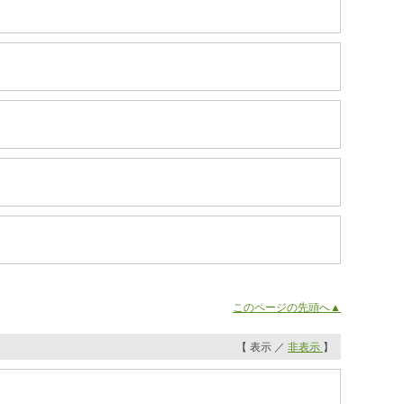
このページの先頭へ▲
【 表示 ／
非表示
】