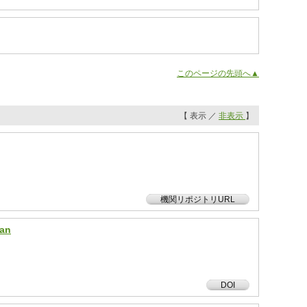
このページの先頭へ▲
【 表示 ／
非表示
】
機関リポジトリURL
pan
DOI