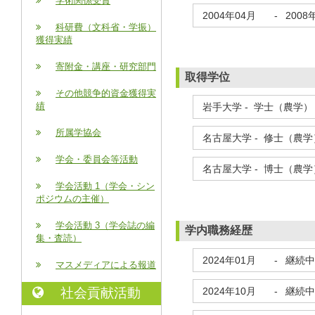
学術関係受賞
2004年04月
-
2008
科研費（文科省・学振）
獲得実績
寄附金・講座・研究部門
取得学位
その他競争的資金獲得実
績
岩手大学 - 学士（農学） 
所属学協会
名古屋大学 - 修士（農学）
学会・委員会等活動
名古屋大学 - 博士（農学）
学会活動 1（学会・シン
ポジウムの主催）
学会活動 3（学会誌の編
学内職務経歴
集・査読）
2024年01月
-
継続中
マスメディアによる報道
2024年10月
-
継続中
社会貢献活動