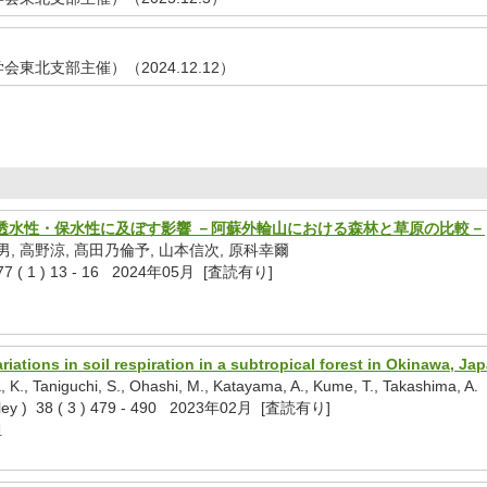
東北支部主催）（2024.12.12）
透水性・保水性に及ぼす影響 －阿蘇外輪山における森林と草原の比較－
男, 高野涼, 髙田乃倫予, 山本信次, 原科幸爾
( 1 ) 13 - 16 2024年05月 [査読有り]
riations in soil respiration in a subtropical forest in Okinawa, Ja
 K., Taniguchi, S., Ohashi, M., Katayama, A., Kume, T., Takashima, A.
Wiley ) 38 ( 3 ) 479 - 490 2023年02月 [査読有り]
担