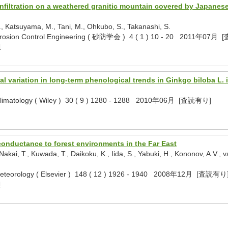
infiltration on a weathered granitic mountain covered by Japanes
., Katsuyama, M., Tani, M., Ohkubo, S., Takanashi, S.
of Erosion Control Engineering ( 砂防学会 ) 4 ( 1 ) 10 - 20 2011年07
担
ial variation in long-term phenological trends in Ginkgo biloba L.
f Climatology ( Wiley ) 30 ( 9 ) 1280 - 1288 2010年06月 [査読有り]
onductance to forest environments in the Far East
Nakai, T., Kuwada, T., Daikoku, K., Iida, S., Yabuki, H., Kononov, A.V.
t Meteorology ( Elsevier ) 148 ( 12 ) 1926 - 1940 2008年12月 [査読有り
担