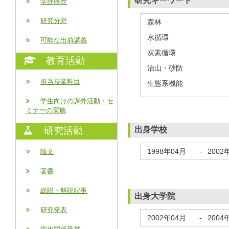
研究キーワード
学外略歴
研究分野
森林
水循環
可能な出前講義
炭素循環
教育活動
治山・砂防
担当授業科目
生態系機能
学生向けの課外活動・セ
ミナーの実施
出身学校
研究活動
1998年04月
-
2002
論文
著書
総説・解説記事
出身大学院
研究発表
2002年04月
-
2004