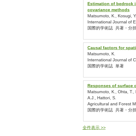
Estimation of bedrock 
covariance methods
Matsumoto, K., Kosugi, Y
International Journal 
国際的学術誌 共著・分
Causal factors for spat
Matsumoto, K.
International Journal o
国際的学術誌 単著
Responses of surface c
Matsumoto, K., Ohta, T., 
A.J., Hattori, S.
Agricultural and Fores
国際的学術誌 共著・分
全件表示 >>