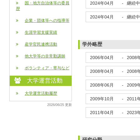
2024年04月
-
継続中
国・地方自治体等の委員
歴
2024年04月
-
継続中
企業・団体等への指導等
生涯学習支援実績
学外略歴
産学官民連携活動
他大学等の非常勤講師
2006年04月
-
2008
ボランティア・寄与など
2008年04月
-
2008
大学運営活動
2008年06月
-
2009
大学運営活動履歴
2009年10月
-
2011
2026/06/25 更新
2011年04月
-
2023
研究分野