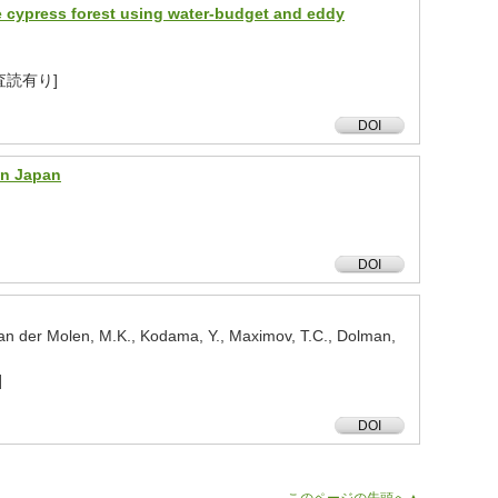
e cypress forest using water-budget and eddy
月 [査読有り]
DOI
 in Japan
DOI
, van der Molen, M.K., Kodama, Y., Maximov, T.C., Dolman,
]
DOI
このページの先頭へ▲