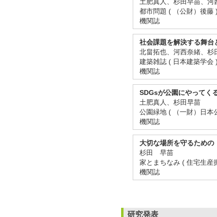
土肥真人、杉田早苗、河
都市問題 ( （公財）後藤 ) 
機関誌
社会課題を解決する舞台
北畠拓也、河西奈緒、杉
建築雑誌 ( 日本建築学会 ) 1
機関誌
SDGsが公園にやってくる
土肥真人、杉田早苗
公園緑地 ( （一財）日本公園
機関誌
大切な場所を守るための
杉田 早苗
家とまちなみ ( 住宅生産振興
機関誌
研究発表