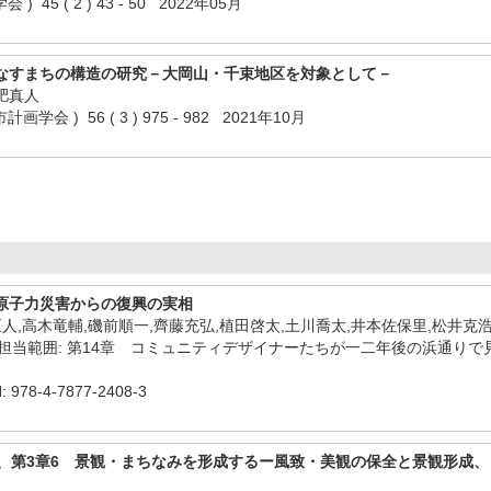
45 ( 2 ) 43 - 50 2022年05月
なすまちの構造の研究－大岡山・千束地区を対象として－
肥真人
会 ) 56 ( 3 ) 975 - 982 2021年10月
原子力災害からの復興の実相
人,高木竜輔,磯前順一,齊藤充弘,植田啓太,土川喬太,井本佐保里,松井克浩
( 担当範囲: 第14章 コミュニティデザイナーたちが一二年後の浜通
978-4-7877-2408-3
成、第3章6 景観・まちなみを形成するー風致・美観の保全と景観形成