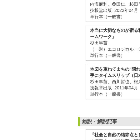
内海麻利、桑田仁、杉田
技報堂出版 2022年04月
単行本（一般書）
本当に大切なものが宿る
ームワーク」
杉田早苗
（一財）エコロジカル・デ
単行本（一般書）
地図を重ねてまちの“隠
手にタイムスリップ（日
杉田早苗、西川哲也、根
技報堂出版 2011年04月
単行本（一般書）
総説・解説記事
『社会と自然の結節点と