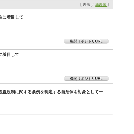
【 表示 ／
非表示
】
性に着目して
機関リポジトリURL
に着目して
機関リポジトリURL
設置規制に関する条例を制定する自治体を対象としてー