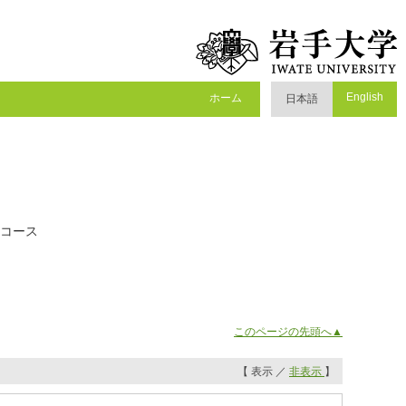
English
ホーム
日本語
業コース
このページの先頭へ▲
【 表示 ／
非表示
】