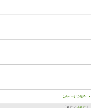
このページの先頭へ▲
【 表示 ／
非表示
】