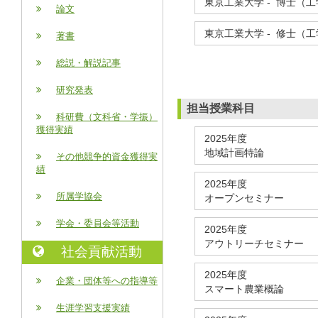
東京工業大学 - 博士（工学
論文
東京工業大学 - 修士（工学
著書
総説・解説記事
研究発表
担当授業科目
科研費（文科省・学振）
獲得実績
2025年度
地域計画特論
その他競争的資金獲得実
績
2025年度
所属学協会
オープンセミナー
学会・委員会等活動
2025年度
アウトリーチセミナー
社会貢献活動
2025年度
企業・団体等への指導等
スマート農業概論
生涯学習支援実績