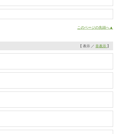
このページの先頭へ▲
【 表示 ／
非表示
】