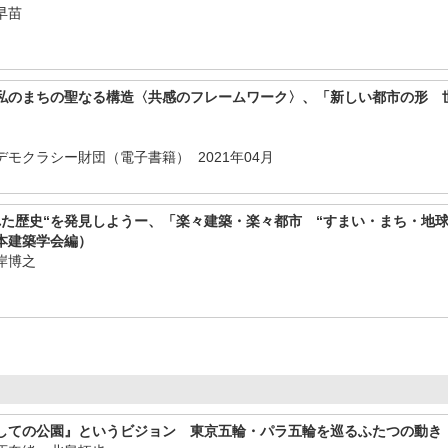
早苗
私のまちの聖なる構造〈共感のフレームワーク〉、「新しい都市の形 
モクラシー財団（電子書籍） 2021年04月
れた歴史“を発見しようー、「楽々建築・楽々都市 “すまい・まち・地
本建築学会編）
岸博之
しての公園』というビジョン 東京五輪・パラ五輪を巡るふたつの動き