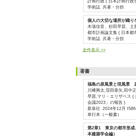
計画行政 ( 日本計画行政学会 ) 
学術誌 共著・分担
個人の大切な場所が織り
木塲佳音、杉田早苗、土
都市計画論文集 ( 日本都市計画学
学術誌 共著・分担
全件表示 >>
著書
福島の原風景と現風景 
川﨑興太,窪田亜矢,田中正
早苗,マリ・エリザベス 
会議2023」の報告 )
新泉社 2024年12月 ISBN: 
単行本（一般書）
第2章1 東京の都市形
本建築学会編）