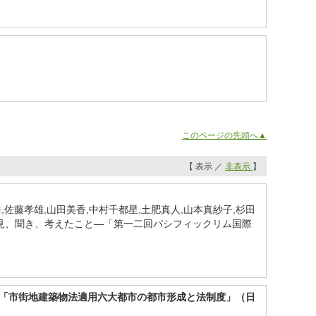
このページの先頭へ▲
【 表示 ／
非表示
】
,佐藤孝雄,山田美香,中村千都星,土肥真人,山本真紗子,杉田
りで見、聞き、考えたこと―「第一二回パシフィックリム国際
、「市街地建築物法適用六大都市の都市形成と法制度」（日