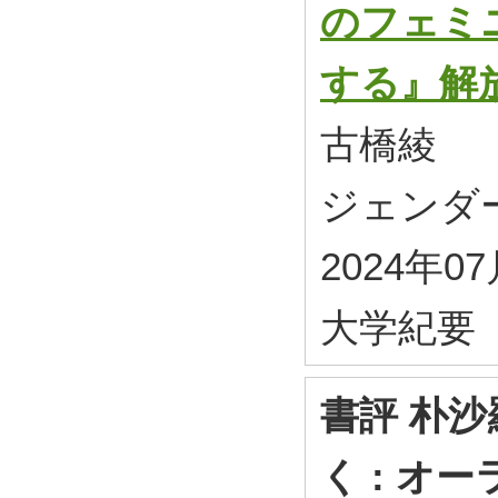
のフェミニ
する』解
古橋綾
ジェンダー研究
2024年0
大学紀要
書評 朴
く : オ