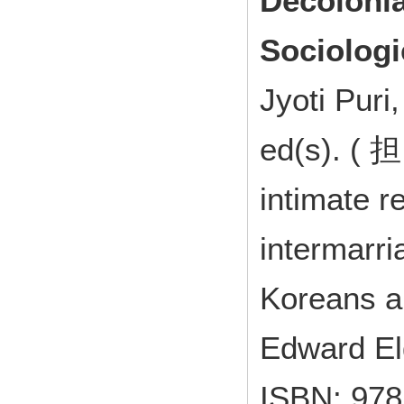
Decolonia
Sociologi
Jyoti Puri
ed(s). ( 
intimate r
intermarri
Koreans a
Edward E
ISBN: 97