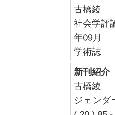
古橋綾
社会学評論 75
年09月
学術誌
新刊紹介
古橋綾
ジェンダー
( 20 ) 8