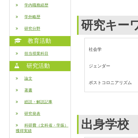
学内職務経歴
学外略歴
研究キー
研究分野
教育活動
社会学
担当授業科目
研究活動
ジェンダー
論文
ポストコロニアリズム
著書
総説・解説記事
研究発表
出身学校
科研費（文科省・学振）
獲得実績