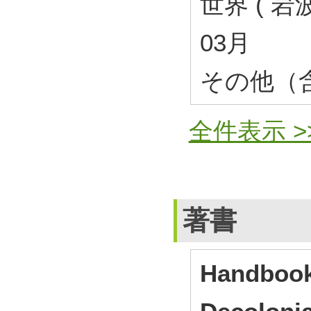
世界 ( 岩波
03月
その他（
全件表示 >
著書
Handbook 