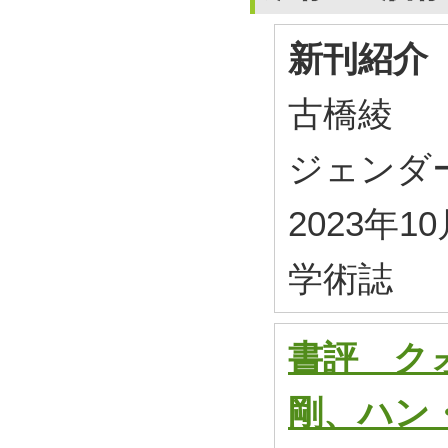
新刊紹介
古橋綾
ジェンダー史学
2023年1
学術誌
書評 ク
剛、ハン