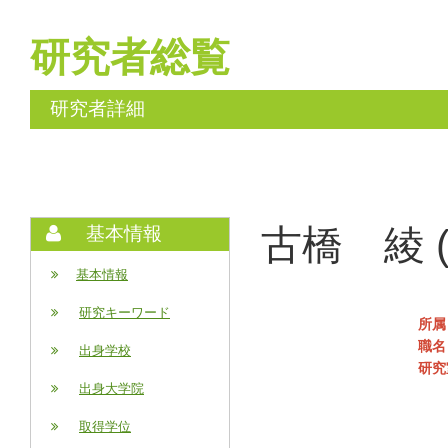
研究者総覧
研究者詳細
古橋 綾 (F
基本情報
基本情報
研究キーワード
所属
職名
出身学校
研究
出身大学院
取得学位