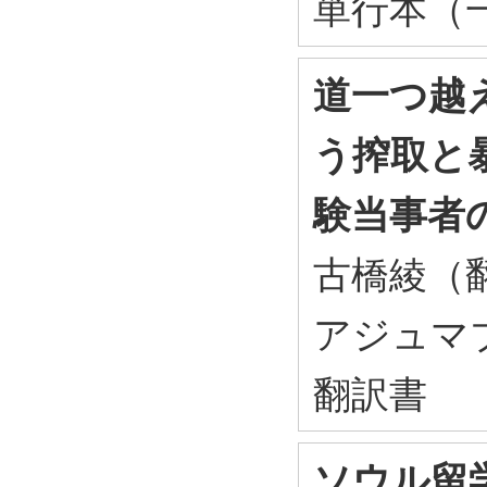
単行本（
道一つ越
う搾取と
験当事者
古橋綾（
アジュマブ
翻訳書
ソウル留