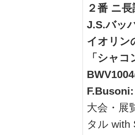
２番 ニ長調
J.S.バ
イオリン
「シャコ
BWV1004
F.Buson
大会・展
タル with