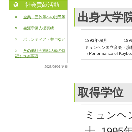
社会貢献活動
出身大学
企業・団体等への指導等
生涯学習支援実績
ボランティア・寄与など
1993年09月
-
19
ミュンヘン国立音楽・演
その他社会貢献活動の特
（Performance of Key
記すべき事項
2026/06/01 更新
取得学位
ミュンヘン
士 1995