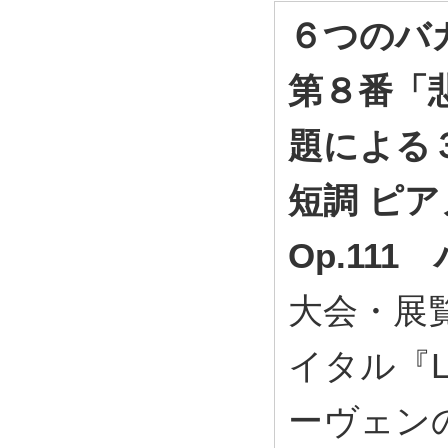
６つのバガ
第８番「悲
題による３
短調 ピ
Op.111
大会・展
イタル『L.v
ーヴェン