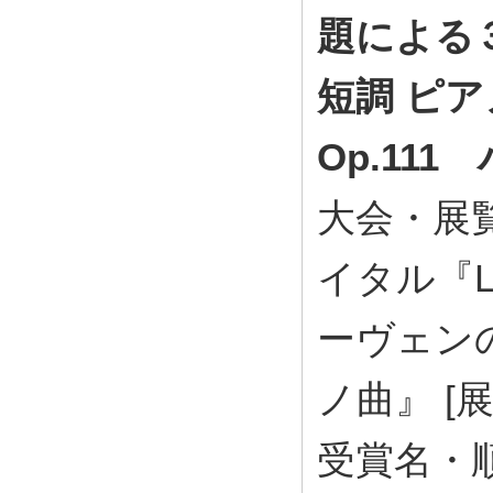
題による３
短調 ピ
Op.111
大会・展
イタル『L.v
ーヴェン
ノ曲』 [
受賞名・