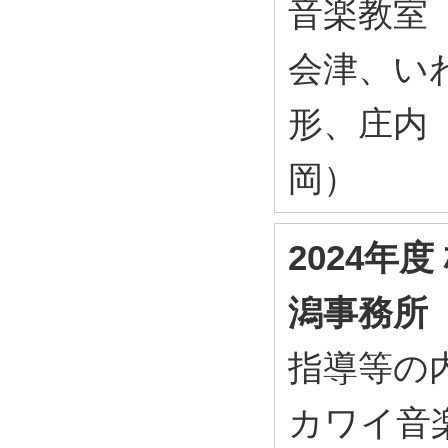
音楽教室
会津、い
形、庄内
岡）
2024年
潟事務所
指導等の内
カワイ音