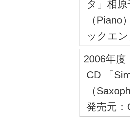
タ」相原千
（Pia
ックエン
2006年度
CD 「Si
（Saxop
発売元：C