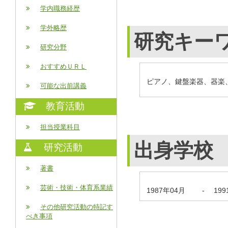
学内職務経歴
学外略歴
研究キー
研究分野
おすすめＵＲＬ
ピアノ、鍵盤楽器、器楽
可能な出前講義
教育活動
担当授業科目
出身学校
研究活動
著書
芸術・技術・体育系業績
1987年04月
-
19
その他研究活動の特記す
べき事項