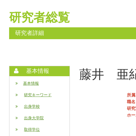
研究者総覧
研究者詳細
藤井 亜紀 (
基本情報
基本情報
所属
研究キーワード
職名
出身学校
研究
ホー
出身大学院
取得学位