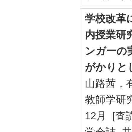
学校改革
内授業研
ンガーの
がかりと
山路茜，
教師学研究 2
12月 [査
学会誌 