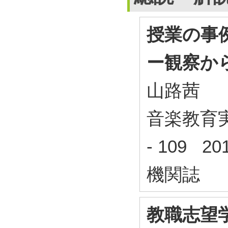
授業の事
ー観察か
山路茜
音楽教育実践
- 109 2
機関誌
教職志望