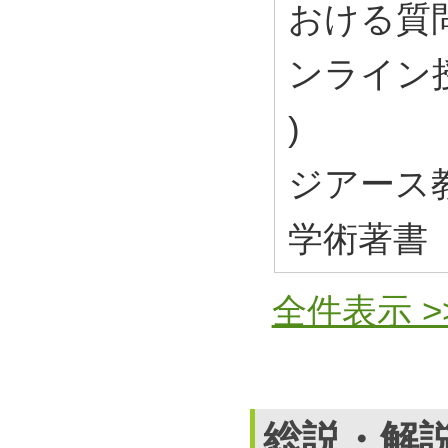
おける質
ンライン
)
ジアース教
学術著書
全件表示 >
総説・解