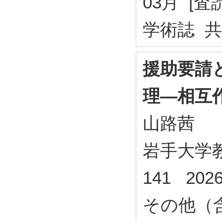
03月 [査
学術誌 
援助要請
理―相互
山路茜
岩手大学教
141 202
その他（