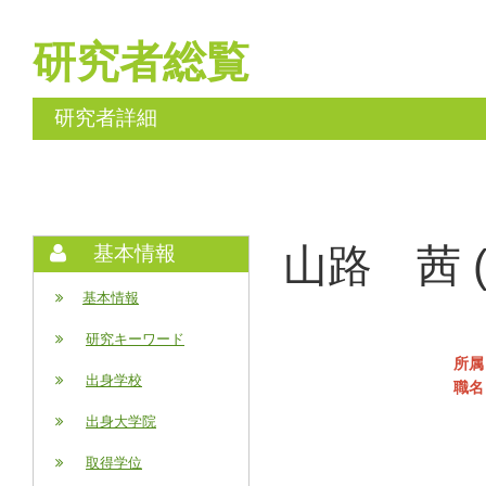
研究者総覧
研究者詳細
山路 茜 (Y
基本情報
基本情報
研究キーワード
所属
出身学校
職名
出身大学院
取得学位