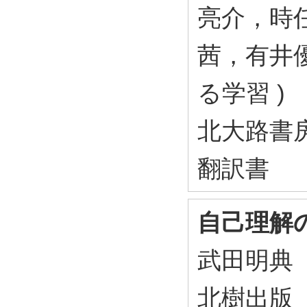
亮介，時
茜，有井優
る学習 )
北大路書房
翻訳書
自己理解
武田明典 編
北樹出版 2