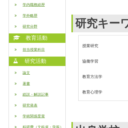
学内職務経歴
学外略歴
研究キー
研究分野
教育活動
授業研究
担当授業科目
研究活動
協働学習
論文
教育方法学
著書
教育心理学
総説・解説記事
研究発表
学術関係受賞
科研費（文科省・学振）