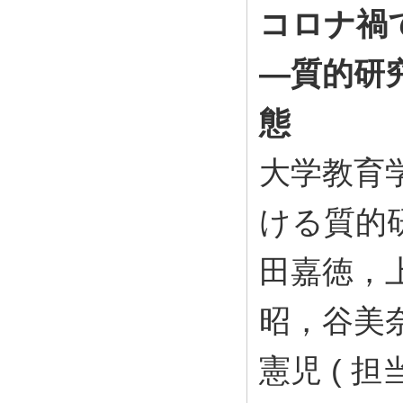
コロナ禍
―質的研
態
大学教育
ける質的
田嘉徳，
昭，谷美
憲児 ( 