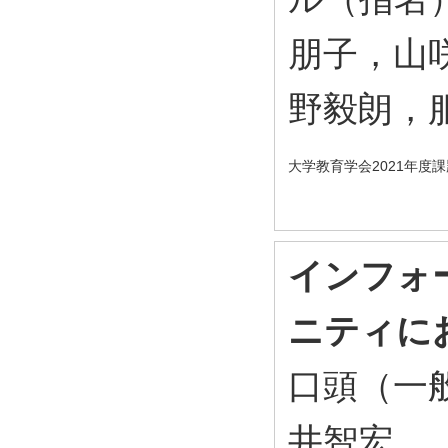
朋子，山
野毅朗，
大学教育学会2021年度
インフォ
ニティに
口頭（一
井智宏