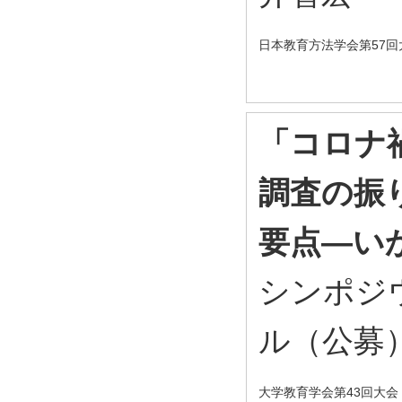
日本教育方法学会第57回
「コロナ
調査の振
要点―い
シンポジ
ル（公募
大学教育学会第43回大会