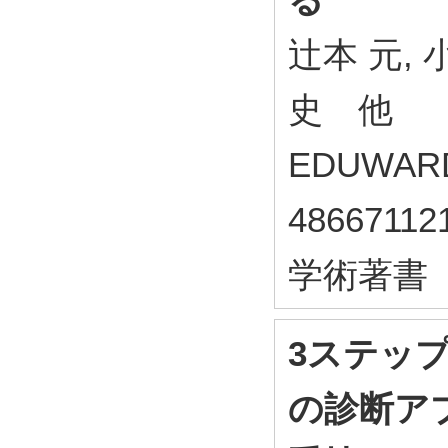
辻本 元, 
史 他
EDUWARD
48667112
学術著書
3ステッ
の診断ア