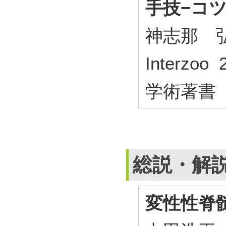
手技−コ
神志那 
Interzoo
学術著書
総説・解
変性性脊