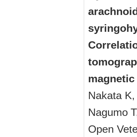
arachnoid
syringohy
Correlat
tomograp
magnetic
Nakata K,
Nagumo T,
Open Vet