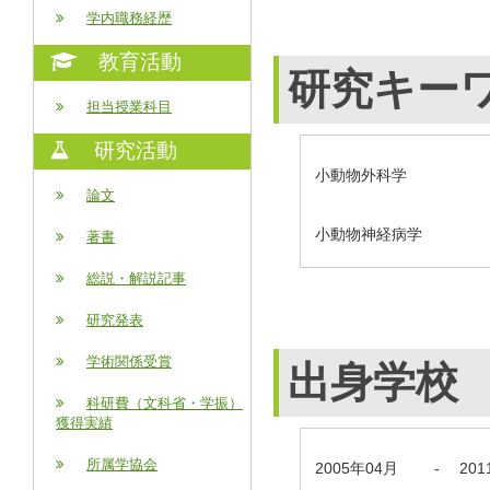
学内職務経歴
教育活動
研究キー
担当授業科目
研究活動
小動物外科学
論文
小動物神経病学
著書
総説・解説記事
研究発表
学術関係受賞
出身学校
科研費（文科省・学振）
獲得実績
所属学協会
2005年04月
-
20