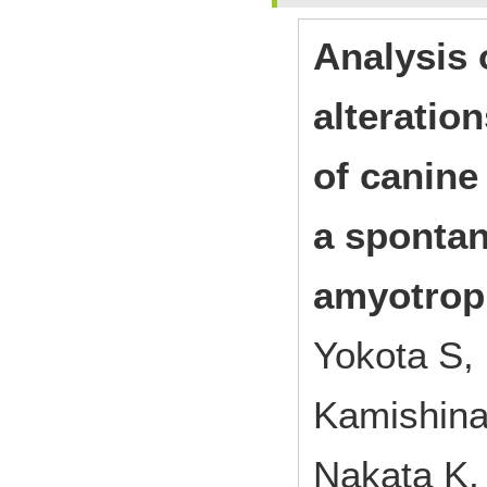
Analysis 
alteratio
of canine
a sponta
amyotroph
Yokota S,
Kamishina
Nakata K, 