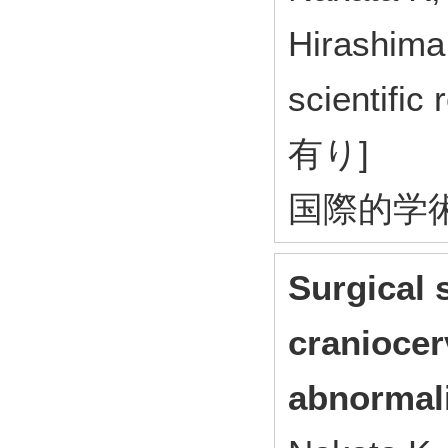
Hirashima 
scientif
有り]
国際的学
Surgical s
craniocer
abnormali