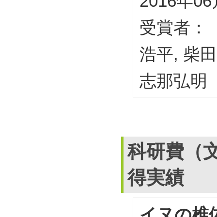
2016年0
受賞者： 
浩平, 柴田
志那弘明
科研費（
得実績
イヌの椎