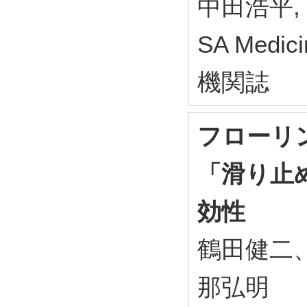
中田浩平,
SA Medi
機関誌
フローリ
「滑り止
効性
鶴田健二
那弘明