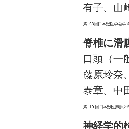
有子、山
第168回日本獣医学会学
脊椎に滑
口頭（一
藤原玲奈
泰章、中
第110 回日本獣医麻酔
神経学的