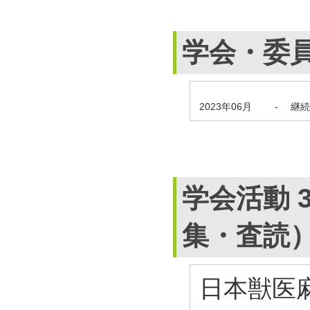
学会・委
2023年06月
-
継続
学会活動 
集・査読
日本獣医麻