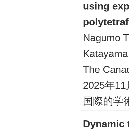
using ex
polytetra
Nagumo T,
Katayama 
The Canad
2025年1
国際的学
Dynamic t