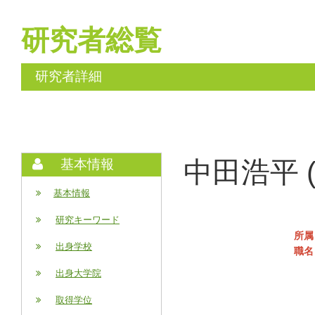
研究者総覧
研究者詳細
中田浩平 (N
基本情報
基本情報
研究キーワード
所属
出身学校
職名
出身大学院
取得学位