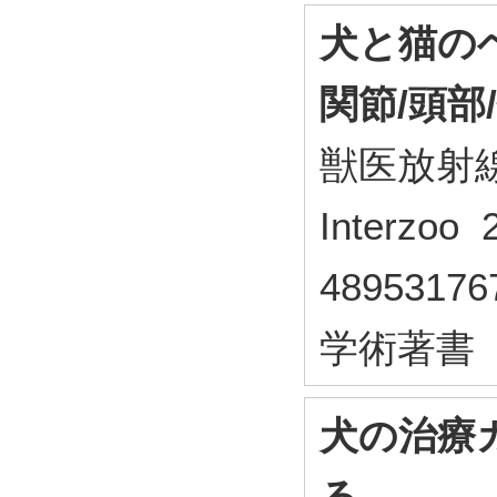
犬と猫の
関節/頭部
獣医放射
Interzoo
48953176
学術著書
犬の治療ガ
る