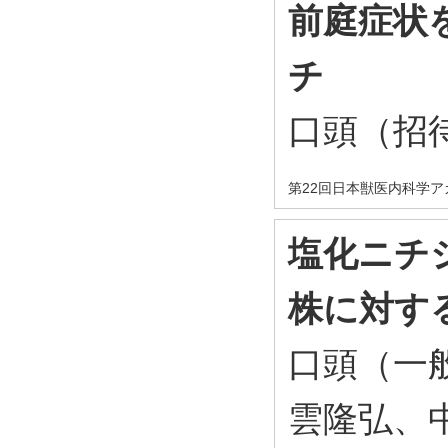
前庭症状
チ
口頭（招
第22回日本獣医内科学
塩化ニチ
株に対す
口頭（一
雲隆弘、