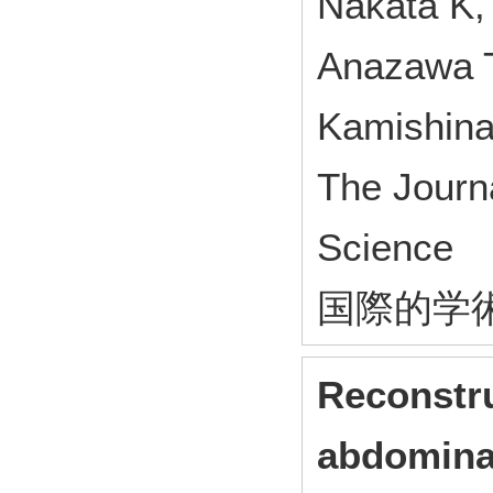
Nakata K,
Anazawa T
Kamishina
The Journa
Scienc
国際的学
Reconstru
abdominal