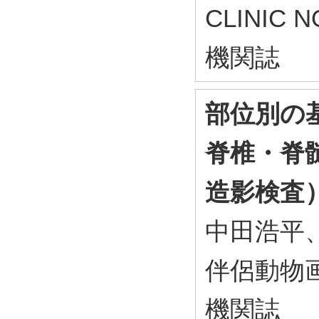
CLINIC 
機関誌
部位別の
脊椎・脊髄
造影検査）
中田浩平
伴侶動物画
機関誌