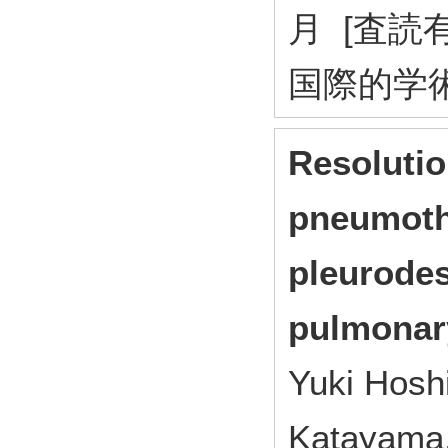
月 [査読
国際的学
Resolutio
pneumoth
pleurodes
pulmonar
Yuki Hosh
Katayama,